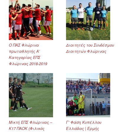
Ο ΠΑΣ Φλώρινα
Διαιτητές του Συνδέσμου
πρωταθλητής Α’
Διαιτητών Φλώρινας
Κατηγορίας ΕΠΣ
Φλώρινας 2018-2019
Μικτή ΕΠΣ Φλώρινας –
Γ’ Φάση Κυπέλλου
Κ17 ΠΑΟΚ (Φιλικός
Ελλάδας | Ερμής