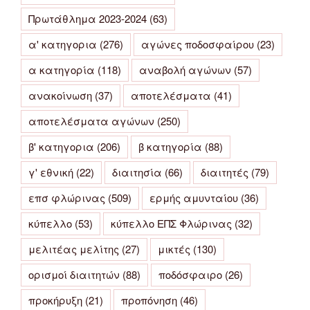
Πρωτάθλημα 2023-2024
(63)
α' κατηγορια
(276)
αγώνες ποδοσφαίρου
(23)
α κατηγορία
(118)
αναβολή αγώνων
(57)
ανακοίνωση
(37)
αποτελέσματα
(41)
αποτελέσματα αγώνων
(250)
β' κατηγορια
(206)
β κατηγορία
(88)
γ' εθνική
(22)
διαιτησία
(66)
διαιτητές
(79)
επσ φλώρινας
(509)
ερμής αμυνταίου
(36)
κύπελλο
(53)
κύπελλο ΕΠΣ Φλώρινας
(32)
μελιτέας μελίτης
(27)
μικτές
(130)
ορισμοί διαιτητών
(88)
ποδόσφαιρο
(26)
προκήρυξη
(21)
προπόνηση
(46)