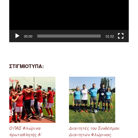
00:00
01:02
ΣΤΙΓΜΙΟΤΥΠΑ:
Ο ΠΑΣ Φλώρινα
Διαιτητές του Συνδέσμου
πρωταθλητής Α’
Διαιτητών Φλώρινας