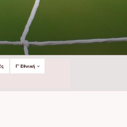
ές
Γ’ Εθνική