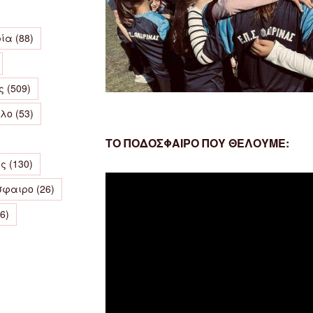
ρία
(88)
ς
(509)
λλο
(53)
ΤΟ ΠΟΔΟΣΦΑΙΡΟ ΠΟΥ ΘΕΛΟΥΜΕ:
ές
(130)
Πρόγραμμα
σφαιρο
(26)
Αναπαραγωγής
Βίντεο
6)