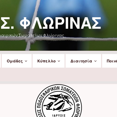
.Σ. ΦΛΏΡΙΝΑΣ
φαιρικών Σωματείων Φλώρινας
Ομάδες
Κύπελλο
Διαιτησία
Ποιν