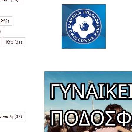
(222)
)
Κ16
(31)
οίνωση
(37)