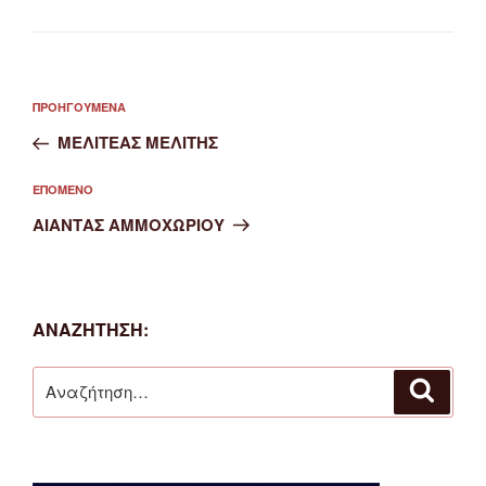
Πλοήγηση
Προηγούμενο
ΠΡΟΗΓΟΎΜΕΝΑ
άρθρων
άρθρο
ΜΕΛΙΤΕΑΣ ΜΕΛΙΤΗΣ
Επόμενο
ΕΠΌΜΕΝΟ
άρθρο
ΑΙΑΝΤΑΣ ΑΜΜΟΧΩΡΙΟΥ
ΑΝΑΖΉΤΗΣΗ:
Αναζήτηση
Αναζή
για: