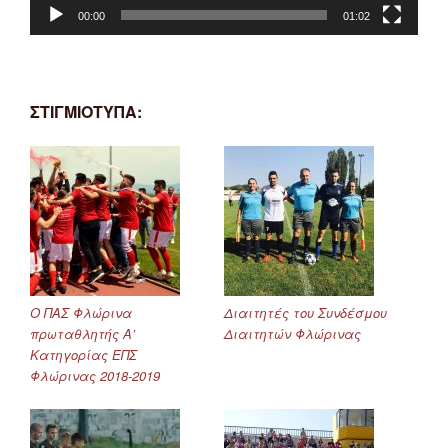
00:00
01:02
ΣΤΙΓΜΙΟΤΥΠΑ:
Ο ΠΑΣ Φλώρινα
Διαιτητές του Συνδέσμου
πρωταθλητής Α’
Διαιτητών Φλώρινας
Κατηγορίας ΕΠΣ
Φλώρινας 2018-2019