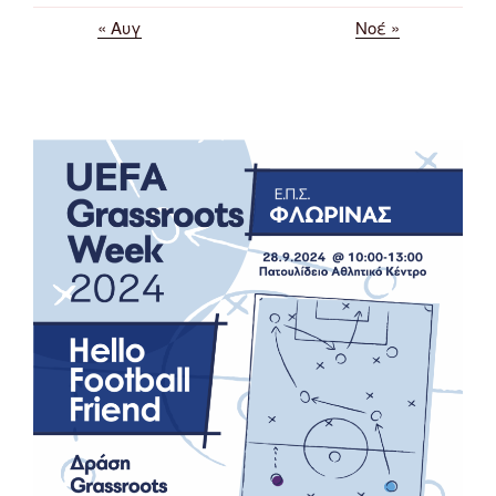
« Αυγ
Νοέ »