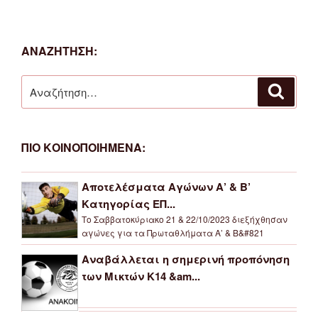
ΑΝΑΖΗΤΗΣΗ:
Αναζήτηση
Αναζή
για:
ΠΙΟ ΚΟΙΝΟΠΟΙΗΜΕΝΑ:
Αποτελέσματα Αγώνων Α’ & Β’
Κατηγορίας ΕΠ...
Το Σαββατοκύριακο 21 & 22/10/2023 διεξήχθησαν
αγώνες για τα Πρωταθλήματα Α’ & Β&#821
Αναβάλλεται η σημερινή προπόνηση
των Μικτών Κ14 &am...