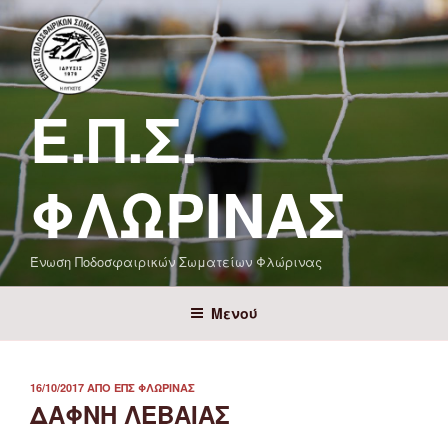
Μετάβαση
στο
περιεχόμενο
Ε.Π.Σ.
ΦΛΏΡΙΝΑΣ
Ένωση Ποδοσφαιρικών Σωματείων Φλώρινας
Μενού
ΔΗΜΟΣΙΕΎΤΗΚΕ
16/10/2017
ΑΠΌ
ΕΠΣ ΦΛΏΡΙΝΑΣ
ΣΤΙΣ
ΔΑΦΝΗ ΛΕΒΑΙΑΣ