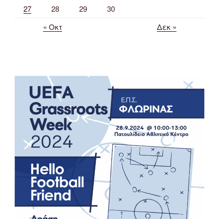
27
28
29
30
« Οκτ
Δεκ »