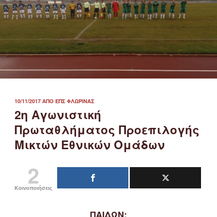
ΔΗΜΟΣΙΕΎΤΗΚΕ
10/11/2017
ΑΠΌ
ΕΠΣ ΦΛΏΡΙΝΑΣ
ΣΤΙΣ
2η Αγωνιστική
Πρωταθλήματος Προεπιλογής
Μικτών Εθνικών Ομάδων
2
Κοινοποιήσεις
ΠΑΙΔΩΝ: