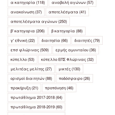
α κατηγορία
(118)
αναβολή αγώνων
(57)
ανακοίνωση
(37)
αποτελέσματα
(41)
αποτελέσματα αγώνων
(250)
β' κατηγορια
(206)
β κατηγορία
(88)
γ' εθνική
(22)
διαιτησία
(66)
διαιτητές
(79)
επσ φλώρινας
(509)
ερμής αμυνταίου
(36)
κύπελλο
(53)
κύπελλο ΕΠΣ Φλώρινας
(32)
μελιτέας μελίτης
(27)
μικτές
(130)
ορισμοί διαιτητών
(88)
ποδόσφαιρο
(26)
προκήρυξη
(21)
προπόνηση
(46)
πρωτάθλημα 2017-2018
(64)
πρωτάθλημα 2018-2019
(60)