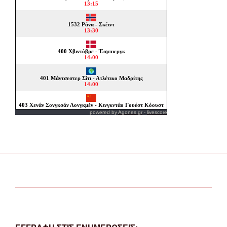
powered by
Agones.gr
-
livescore