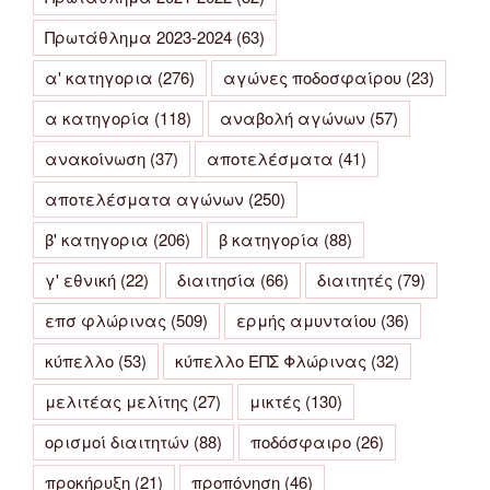
Πρωτάθλημα 2023-2024
(63)
α' κατηγορια
(276)
αγώνες ποδοσφαίρου
(23)
α κατηγορία
(118)
αναβολή αγώνων
(57)
ανακοίνωση
(37)
αποτελέσματα
(41)
αποτελέσματα αγώνων
(250)
β' κατηγορια
(206)
β κατηγορία
(88)
γ' εθνική
(22)
διαιτησία
(66)
διαιτητές
(79)
επσ φλώρινας
(509)
ερμής αμυνταίου
(36)
κύπελλο
(53)
κύπελλο ΕΠΣ Φλώρινας
(32)
μελιτέας μελίτης
(27)
μικτές
(130)
ορισμοί διαιτητών
(88)
ποδόσφαιρο
(26)
προκήρυξη
(21)
προπόνηση
(46)