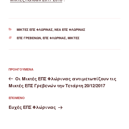
ΚΑΤΗΓΟΡΊΕΣ
ΜΙΚΤΈΣ ΕΠΣ ΦΛΏΡΙΝΑΣ
,
ΝΈΑ ΕΠΣ ΦΛΏΡΙΝΑΣ
ΕΤΙΚΈΤΕΣ
ΕΠΣ ΓΡΕΒΕΝΏΝ
,
ΕΠΣ ΦΛΏΡΙΝΑΣ
,
ΜΙΚΤΈΣ
Πλοήγηση
Προηγούμενο
ΠΡΟΗΓΟΎΜΕΝΑ
άρθρων
άρθρο
Οι Μικτές ΕΠΣ Φλώρινας αντιμετωπίζουν τις
Μικτές ΕΠΣ Γρεβενών την Τετάρτη 20/12/2017
Επόμενο
ΕΠΌΜΕΝΟ
άρθρο
Ευχές ΕΠΣ Φλώρινας