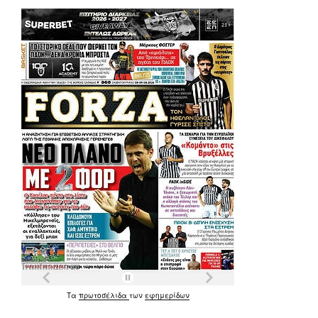
Τα
πρωτοσέλιδα
των
εφημερίδων