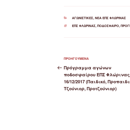
ΚΑΤΗΓΟΡΊΕΣ
ΑΓΩΝΙΣΤΙΚΈΣ
,
ΝΈΑ ΕΠΣ ΦΛΏΡΙΝΑΣ
ΕΤΙΚΈΤΕΣ
ΕΠΣ ΦΛΏΡΙΝΑΣ
,
ΠΟΔΌΣΦΑΙΡΟ
,
ΠΡΌΓ
Πλοήγηση
Προηγούμενο
ΠΡΟΗΓΟΎΜΕΝΑ
άρθρων
άρθρο
Πρόγραμμα αγώνων
ποδοσφαίρου ΕΠΣ Φλώρινας
16/12/2017 (Παιδικό, Προπαιδι
Τζούνιορ, Προτζούνιορ)