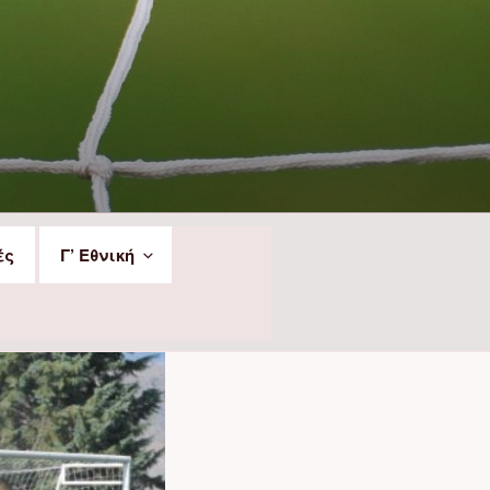
ές
Γ’ Εθνική