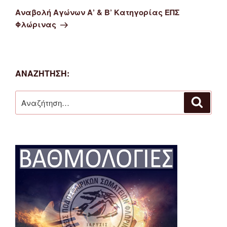
άρθρο
Αναβολή Αγώνων Α’ & Β’ Κατηγορίας ΕΠΣ
Φλώρινας
ΑΝΑΖΉΤΗΣΗ:
Αναζήτηση
Αναζή
για: