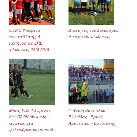
Ο ΠΑΣ Φλώρινα
Διαιτητές του Συνδέσμου
πρωταθλητής Α’
Διαιτητών Φλώρινας
Κατηγορίας ΕΠΣ
Φλώρινας 2018-2019
Μικτή ΕΠΣ Φλώρινας –
Γ’ Φάση Κυπέλλου
Κ17 ΠΑΟΚ (Φιλικός
Ελλάδας | Ερμής
αγωνας για
Αμυνταίου – Εργοτέλης
φιλανθρωπικό σκοπό)