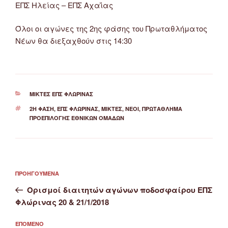
ΕΠΣ Ηλείας – ΕΠΣ Αχαΐας
Όλοι οι αγώνες της 2ης φάσης του Πρωταθλήματος
Νέων θα διεξαχθούν στις 14:30
ΚΑΤΗΓΟΡΊΕΣ
ΜΙΚΤΈΣ ΕΠΣ ΦΛΏΡΙΝΑΣ
ΕΤΙΚΈΤΕΣ
2Η ΦΆΣΗ
,
ΕΠΣ ΦΛΏΡΙΝΑΣ
,
ΜΙΚΤΈΣ
,
ΝΈΟΙ
,
ΠΡΩΤΆΘΛΗΜΑ
ΠΡΟΕΠΙΛΟΓΉΣ ΕΘΝΙΚΏΝ ΟΜΆΔΩΝ
Πλοήγηση
Προηγούμενο
ΠΡΟΗΓΟΎΜΕΝΑ
άρθρων
άρθρο
Ορισμοί διαιτητών αγώνων ποδοσφαίρου ΕΠΣ
Φλώρινας 20 & 21/1/2018
Επόμενο
ΕΠΌΜΕΝΟ