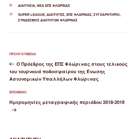
ΚΑΤΗΓΟΡΊΕΣ
ΔΙΑΙΤΗΣΊΑ
,
ΝΈΑ ΕΠΣ ΦΛΏΡΙΝΑΣ
ΕΤΙΚΈΤΕΣ
SUPER LEAGUE
,
ΔΙΑΙΤΗΤΈΣ
,
ΕΠΣ ΦΛΏΡΙΝΑΣ
,
ΣΥΓΧΑΡΗΤΉΡΙΟ
,
ΣΎΝΔΕΣΜΟΣ ΔΙΑΙΤΗΤΏΝ ΦΛΏΡΙΝΑΣ
Πλοήγηση
Προηγούμενο
ΠΡΟΗΓΟΎΜΕΝΑ
άρθρων
άρθρο
Ο Πρόεδρος της ΕΠΣ Φλώρινας στους τελικούς
του τουρνουά ποδοσφαίρου της Ένωσης
Αστυνομικών Υπαλλήλων Φλώρινας
Επόμενο
ΕΠΌΜΕΝΟ
άρθρο
Ημερομηνίες μεταγραφικής περιόδου 2018-2019