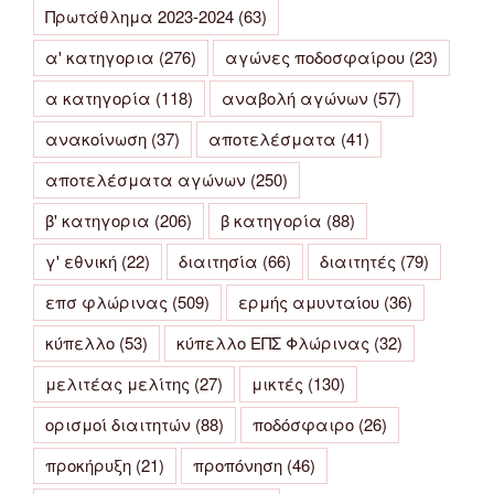
Πρωτάθλημα 2023-2024
(63)
α' κατηγορια
(276)
αγώνες ποδοσφαίρου
(23)
α κατηγορία
(118)
αναβολή αγώνων
(57)
ανακοίνωση
(37)
αποτελέσματα
(41)
αποτελέσματα αγώνων
(250)
β' κατηγορια
(206)
β κατηγορία
(88)
γ' εθνική
(22)
διαιτησία
(66)
διαιτητές
(79)
επσ φλώρινας
(509)
ερμής αμυνταίου
(36)
κύπελλο
(53)
κύπελλο ΕΠΣ Φλώρινας
(32)
μελιτέας μελίτης
(27)
μικτές
(130)
ορισμοί διαιτητών
(88)
ποδόσφαιρο
(26)
προκήρυξη
(21)
προπόνηση
(46)