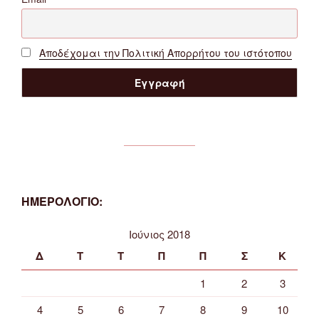
Αποδέχομαι την Πολιτική Απορρήτου του ιστότοπου
ΗΜΕΡΟΛΟΓΙΟ:
Ιούνιος 2018
Δ
Τ
Τ
Π
Π
Σ
Κ
1
2
3
4
5
6
7
8
9
10