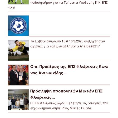
ποδοσφαίρου για τα Τμήματα Υποδομής Κ14 ΕΠΣ
Φλώ
Το Σαββατοκύριακο 15 & 16/3/2025 διεξήχθησαν
αγώνες για τα Πρωταθλήματα Α’ & Β&#8217
Ο π. Πρόεδρος της ΕΠΣ Φλώρινας Κων/
νος Αντωνιάδης ...
Πρόσληψη προπονητών Μικτών ΕΠΣ
Φλώρινας...
Η ΕΠΣ Φλώρινας αφού μελέτησε τις ανάγκες που
είχαν δημιουργηθεί στις Μικτές Ομάδε