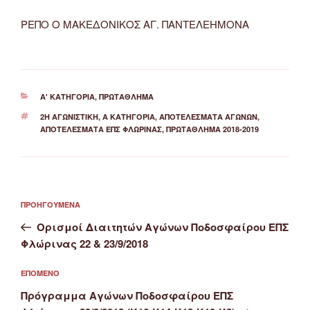
ΡΕΠΟ Ο ΜΑΚΕΔΟΝΙΚΟΣ ΑΓ. ΠΑΝΤΕΛΕΗΜΟΝΑ
ΚΑΤΗΓΟΡΊΕΣ
Α' ΚΑΤΗΓΟΡΊΑ
,
ΠΡΩΤΆΘΛΗΜΑ
ΕΤΙΚΈΤΕΣ
2Η ΑΓΩΝΙΣΤΙΚΉ
,
Α ΚΑΤΗΓΟΡΊΑ
,
ΑΠΟΤΕΛΈΣΜΑΤΑ ΑΓΏΝΩΝ
,
ΑΠΟΤΕΛΈΣΜΑΤΑ ΕΠΣ ΦΛΏΡΙΝΑΣ
,
ΠΡΩΤΆΘΛΗΜΑ 2018-2019
Πλοήγηση
Προηγούμενο
ΠΡΟΗΓΟΎΜΕΝΑ
άρθρων
άρθρο
Ορισμοί Διαιτητών Αγώνων Ποδοσφαίρου ΕΠΣ
Φλώρινας 22 & 23/9/2018
Επόμενο
ΕΠΌΜΕΝΟ
άρθρο
Πρόγραμμα Αγώνων Ποδοσφαίρου ΕΠΣ