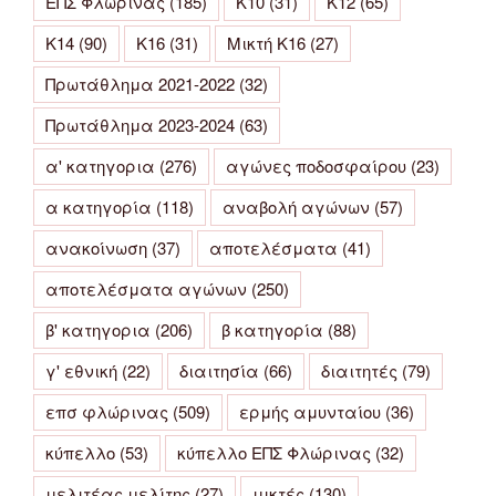
ΕΠΣ Φλώρινας
(185)
Κ10
(31)
Κ12
(65)
Κ14
(90)
Κ16
(31)
Μικτή Κ16
(27)
Πρωτάθλημα 2021-2022
(32)
Πρωτάθλημα 2023-2024
(63)
α' κατηγορια
(276)
αγώνες ποδοσφαίρου
(23)
α κατηγορία
(118)
αναβολή αγώνων
(57)
ανακοίνωση
(37)
αποτελέσματα
(41)
αποτελέσματα αγώνων
(250)
β' κατηγορια
(206)
β κατηγορία
(88)
γ' εθνική
(22)
διαιτησία
(66)
διαιτητές
(79)
επσ φλώρινας
(509)
ερμής αμυνταίου
(36)
κύπελλο
(53)
κύπελλο ΕΠΣ Φλώρινας
(32)
μελιτέας μελίτης
(27)
μικτές
(130)