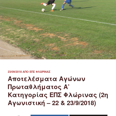
ΔΗΜΟΣΙΕΎΤΗΚΕ
23/09/2018
ΑΠΌ
ΕΠΣ ΦΛΏΡΙΝΑΣ
ΣΤΙΣ
Αποτελέσματα Αγώνων
Πρωταθλήματος Α’
Κατηγορίας ΕΠΣ Φλώρινας (2η
Αγωνιστική – 22 & 23/9/2018)