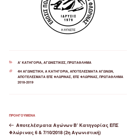
ΚΑΤΗΓΟΡΊΕΣ
Α' ΚΑΤΗΓΟΡΊΑ
,
ΑΓΩΝΙΣΤΙΚΈΣ
,
ΠΡΩΤΆΘΛΗΜΑ
ΕΤΙΚΈΤΕΣ
4Η ΑΓΩΝΙΣΤΙΚΉ
,
Α ΚΑΤΗΓΟΡΊΑ
,
ΑΠΟΤΕΛΈΣΜΑΤΑ ΑΓΏΝΩΝ
,
ΑΠΟΤΕΛΈΣΜΑΤΑ ΕΠΣ ΦΛΏΡΙΝΑΣ
,
ΕΠΣ ΦΛΏΡΙΝΑΣ
,
ΠΡΩΤΆΘΛΗΜΑ
2018-2019
Πλοήγηση
Προηγούμενο
ΠΡΟΗΓΟΎΜΕΝΑ
άρθρων
άρθρο
Αποτελέσματα Αγώνων Β’ Κατηγορίας ΕΠΣ
Φλώρινας 6 & 7/10/2018 (2η Αγωνιστική)