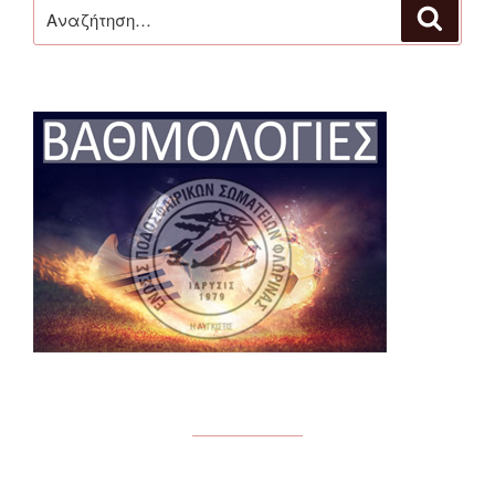
Αναζήτηση
Αναζή
για: