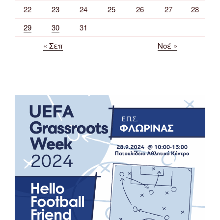
22
23
24
25
26
27
28
29
30
31
« Σεπ
Νοέ »