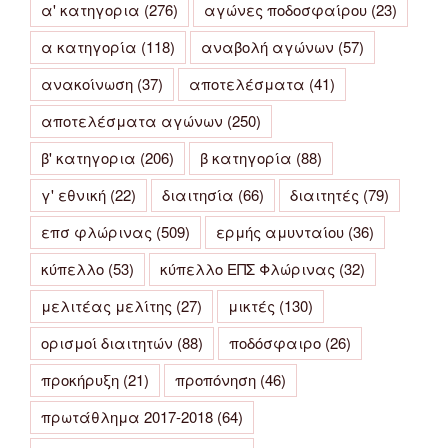
α' κατηγορια
(276)
αγώνες ποδοσφαίρου
(23)
α κατηγορία
(118)
αναβολή αγώνων
(57)
ανακοίνωση
(37)
αποτελέσματα
(41)
αποτελέσματα αγώνων
(250)
β' κατηγορια
(206)
β κατηγορία
(88)
γ' εθνική
(22)
διαιτησία
(66)
διαιτητές
(79)
επσ φλώρινας
(509)
ερμής αμυνταίου
(36)
κύπελλο
(53)
κύπελλο ΕΠΣ Φλώρινας
(32)
μελιτέας μελίτης
(27)
μικτές
(130)
ορισμοί διαιτητών
(88)
ποδόσφαιρο
(26)
προκήρυξη
(21)
προπόνηση
(46)
πρωτάθλημα 2017-2018
(64)