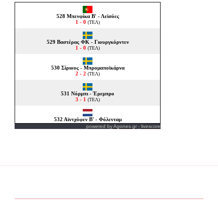
powered by
Agones.gr
-
livescore