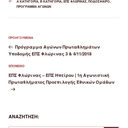
ΕΤΙΚΈΤΕΣ
Α ΚΑΤΗΓΟΡΊΑ
,
Β ΚΑΤΗΓΟΡΊΑ
,
ΕΠΣ ΦΛΏΡΙΝΑΣ
,
ΠΟΔΌΣΦΑΙΡΟ
,
ΠΡΌΓΡΑΜΜΑ ΑΓΏΝΩΝ
Πλοήγηση
Προηγούμενο
ΠΡΟΗΓΟΎΜΕΝΑ
άρθρων
άρθρο
Πρόγραμμα Αγώνων Πρωταθλημάτων
Υποδομής ΕΠΣ Φλώρινας 3 & 4/11/2018
Επόμενο
ΕΠΌΜΕΝΟ
άρθρο
ΕΠΣ Φλώρινας – ΕΠΣ Ηπείρου | 1η Αγωνιστική
Πρωταθλήματος Προεπιλογής Εθνικών Ομάδων
ΑΝΑΖΉΤΗΣΗ: