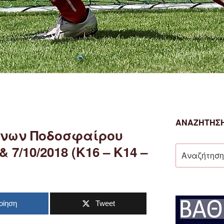
ΑΝΑΖΉΤΗΣΗ
νων Ποδοσφαίρου
7/10/2018 (Κ16 – Κ14 –
Αναζήτηση
για:
οίηση
Tweet