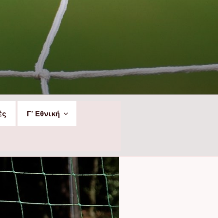
ές
Γ’ Εθνική