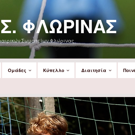
.Σ. ΦΛΏΡΙΝΑΣ
φαιρικών Σωματείων Φλώρινας
Ομάδες
Κύπελλο
Διαιτησία
Ποιν