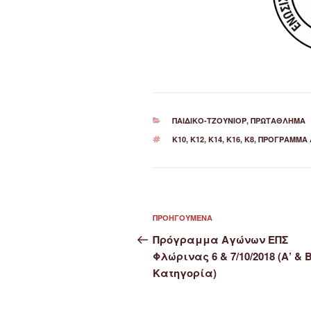
ΚΑΤΗΓΟΡΊΕΣ
ΠΑΙΔΙΚΌ-ΤΖΟΎΝΙΟΡ
,
ΠΡΩΤΆΘΛΗΜΑ
ΕΤΙΚΈΤΕΣ
Κ10
,
Κ12
,
Κ14
,
Κ16
,
Κ8
,
ΠΡΌΓΡΑΜΜΑ 
Πλοήγηση
Προηγούμενο
ΠΡΟΗΓΟΎΜΕΝΑ
άρθρων
άρθρο
Πρόγραμμα Αγώνων ΕΠΣ
Φλώρινας 6 & 7/10/2018 (Α’ & Β
Κατηγορία)