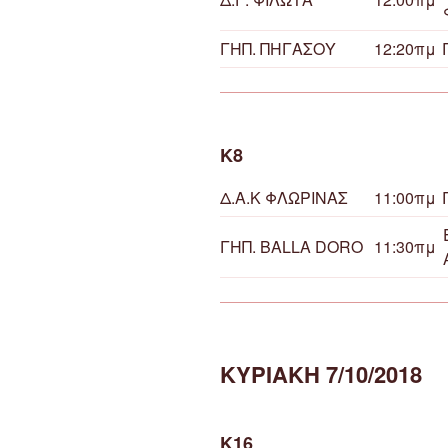
ΓΗΠ. ΠΗΓΑΣΟΥ
12:20πμ
Κ8
Δ.Α.Κ ΦΛΩΡΙΝΑΣ
11:00πμ
ΓΗΠ. BALLA DORO
11:30πμ
ΚΥΡΙΑΚΗ 7/10/2018
Κ16