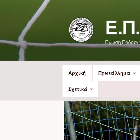
Μετάβαση
στο
Ε.Π
περιεχόμενο
Ένωση Ποδοσ
Αρχική
Πρωτάθλημα
Σχετικά