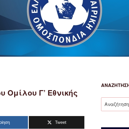
ΑΝΑΖΉΤΗΣΗ
υ Ομίλου Γ’ Εθνικής
Αναζήτηση
για:
οίηση
Tweet