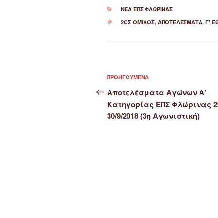
ΚΑΤΗΓΟΡΊΕΣ
ΝΈΑ ΕΠΣ ΦΛΏΡΙΝΑΣ
ΕΤΙΚΈΤΕΣ
2ΟΣ ΌΜΙΛΟΣ
,
ΑΠΟΤΕΛΈΣΜΑΤΑ
,
Γ' Ε
Πλοήγηση
Προηγούμενο
ΠΡΟΗΓΟΎΜΕΝΑ
άρθρων
άρθρο
Αποτελέσματα Αγώνων Α’
Κατηγορίας ΕΠΣ Φλώρινας 2
30/9/2018 (3η Αγωνιστική)