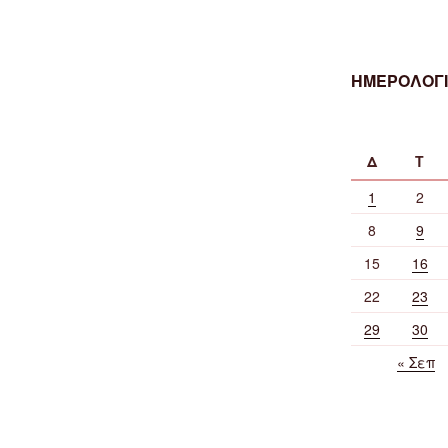
ΗΜΕΡΟΛΟΓΙ
Δ
Τ
1
2
8
9
15
16
22
23
29
30
« Σεπ