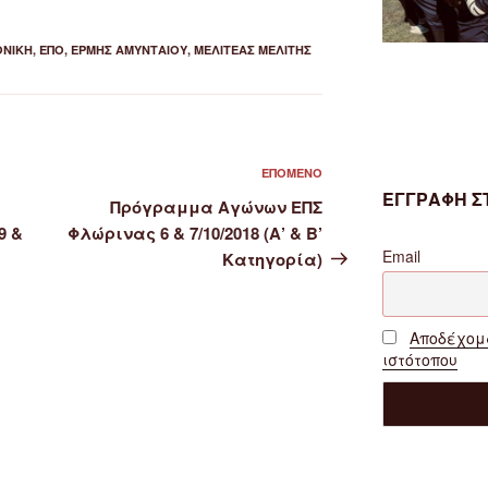
ΘΝΙΚΉ
,
ΕΠΟ
,
ΕΡΜΉΣ ΑΜΥΝΤΑΊΟΥ
,
ΜΕΛΙΤΈΑΣ ΜΕΛΊΤΗΣ
Επόμενο
ΕΠΌΜΕΝΟ
ΕΓΓΡΑΦΗ ΣΤ
άρθρο
Πρόγραμμα Αγώνων ΕΠΣ
9 &
Φλώρινας 6 & 7/10/2018 (Α’ & Β’
Email
Κατηγορία)
Αποδέχομα
ιστότοπου