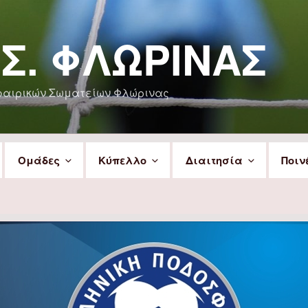
.Σ. ΦΛΏΡΙΝΑΣ
φαιρικών Σωματείων Φλώρινας
Ομάδες
Κύπελλο
Διαιτησία
Ποιν