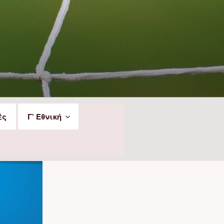
ές
Γ’ Εθνική