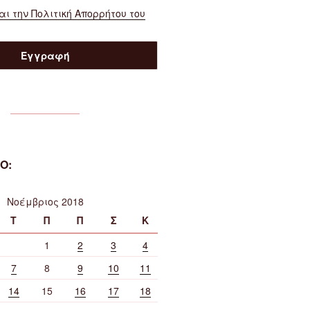
ι την Πολιτική Απορρήτου του
Ο:
Νοέμβριος 2018
Τ
Π
Π
Σ
Κ
1
2
3
4
7
8
9
10
11
14
15
16
17
18