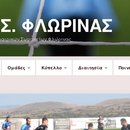
.Σ. ΦΛΏΡΙΝΑΣ
φαιρικών Σωματείων Φλώρινας
Ομάδες
Κύπελλο
Διαιτησία
Ποιν