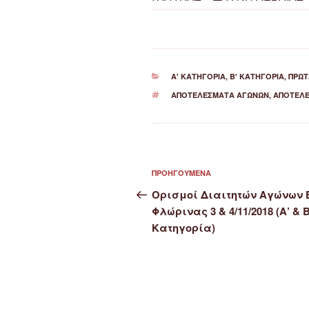
ΚΑΤΗΓΟΡΊΕΣ
Α' ΚΑΤΗΓΟΡΊΑ
,
Β' ΚΑΤΗΓΟΡΊΑ
,
ΠΡΩ
ΕΤΙΚΈΤΕΣ
ΑΠΟΤΕΛΈΣΜΑΤΑ ΑΓΏΝΩΝ
,
ΑΠΟΤΕΛΈ
Πλοήγηση
Προηγούμενο
ΠΡΟΗΓΟΎΜΕΝΑ
άρθρων
άρθρο
Ορισμοί Διαιτητών Αγώνων 
Φλώρινας 3 & 4/11/2018 (Α’ & Β
Κατηγορία)