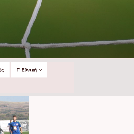
ές
Γ’ Εθνική