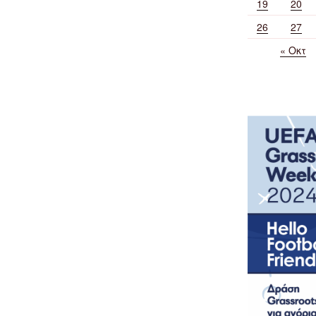
19
20
26
27
« Οκτ