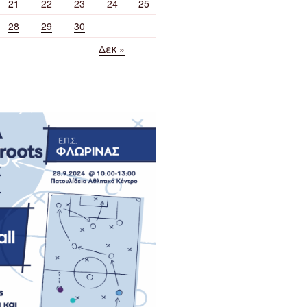
21
22
23
24
25
28
29
30
Δεκ »