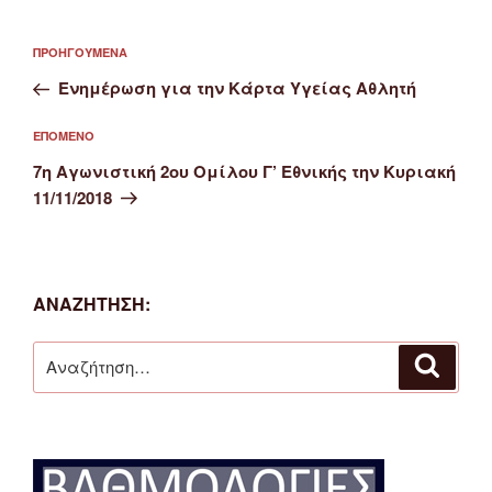
Πλοήγηση
Προηγούμενο
ΠΡΟΗΓΟΎΜΕΝΑ
άρθρων
άρθρο
Ενημέρωση για την Κάρτα Υγείας Αθλητή
Επόμενο
ΕΠΌΜΕΝΟ
άρθρο
7η Αγωνιστική 2ου Ομίλου Γ’ Εθνικής την Κυριακή
11/11/2018
ΑΝΑΖΉΤΗΣΗ:
Αναζήτηση
Αναζή
για: