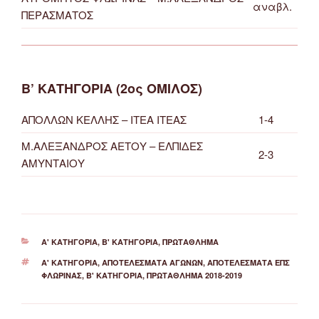
αναβλ.
ΠΕΡΑΣΜΑΤΟΣ
Β’ ΚΑΤΗΓΟΡΙΑ (2ος ΟΜΙΛΟΣ)
ΑΠΟΛΛΩΝ ΚΕΛΛΗΣ – ΙΤΕΑ ΙΤΕΑΣ
1-4
Μ.ΑΛΕΞΑΝΔΡΟΣ ΑΕΤΟΥ – ΕΛΠΙΔΕΣ
2-3
ΑΜΥΝΤΑΙΟΥ
ΚΑΤΗΓΟΡΊΕΣ
Α' ΚΑΤΗΓΟΡΊΑ
,
Β' ΚΑΤΗΓΟΡΊΑ
,
ΠΡΩΤΆΘΛΗΜΑ
ΕΤΙΚΈΤΕΣ
Α' ΚΑΤΗΓΟΡΙΑ
,
ΑΠΟΤΕΛΈΣΜΑΤΑ ΑΓΏΝΩΝ
,
ΑΠΟΤΕΛΈΣΜΑΤΑ ΕΠΣ
ΦΛΏΡΙΝΑΣ
,
Β' ΚΑΤΗΓΟΡΙΑ
,
ΠΡΩΤΆΘΛΗΜΑ 2018-2019