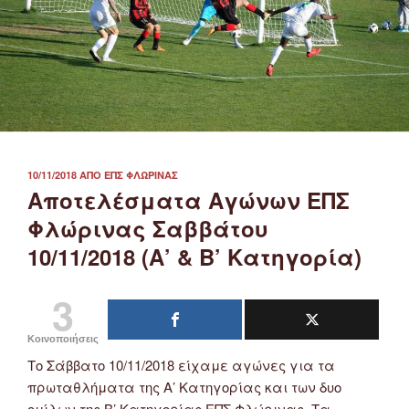
ΔΗΜΟΣΙΕΎΤΗΚΕ
10/11/2018
ΑΠΌ
ΕΠΣ ΦΛΏΡΙΝΑΣ
ΣΤΙΣ
Αποτελέσματα Αγώνων ΕΠΣ
Φλώρινας Σαββάτου
10/11/2018 (Α’ & Β’ Κατηγορία)
3
Κοινοποιήσεις
Το Σάββατο 10/11/2018 είχαμε αγώνες για τα
πρωταθλήματα της Α’ Κατηγορίας και των δυο
ομίλων της Β’ Κατηγορίας ΕΠΣ Φλώρινας. Τα