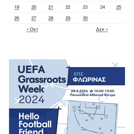
19
20
21
22
23
24
25
26
27
28
29
30
« Οκτ
Δεκ »