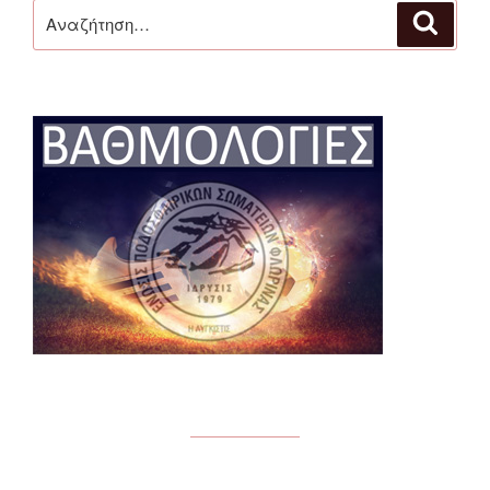
Αναζήτηση
Αναζή
για: