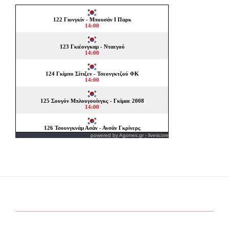
powered by
Agones.gr
-
livescore