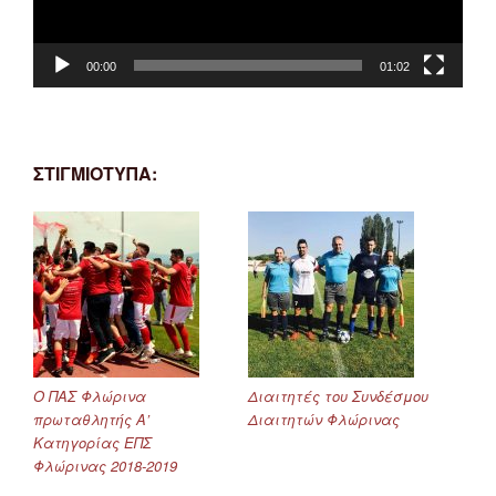
00:00
01:02
ΣΤΙΓΜΙΟΤΥΠΑ:
Ο ΠΑΣ Φλώρινα
Διαιτητές του Συνδέσμου
πρωταθλητής Α’
Διαιτητών Φλώρινας
Κατηγορίας ΕΠΣ
Φλώρινας 2018-2019