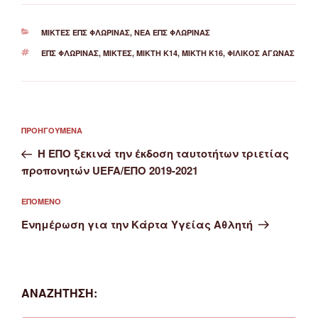
ΚΑΤΗΓΟΡΊΕΣ
ΜΙΚΤΈΣ ΕΠΣ ΦΛΏΡΙΝΑΣ
,
ΝΈΑ ΕΠΣ ΦΛΏΡΙΝΑΣ
ΕΤΙΚΈΤΕΣ
ΕΠΣ ΦΛΏΡΙΝΑΣ
,
ΜΙΚΤΈΣ
,
ΜΙΚΤΉ Κ14
,
ΜΙΚΤΉ Κ16
,
ΦΙΛΙΚΌΣ ΑΓΏΝΑΣ
Πλοήγηση
Προηγούμενο
ΠΡΟΗΓΟΎΜΕΝΑ
άρθρων
άρθρο
Η ΕΠΟ ξεκινά την έκδοση ταυτοτήτων τριετίας
προπονητών UEFA/ΕΠΟ 2019-2021
Επόμενο
ΕΠΌΜΕΝΟ
άρθρο
Ενημέρωση για την Κάρτα Υγείας Αθλητή
ΑΝΑΖΉΤΗΣΗ: