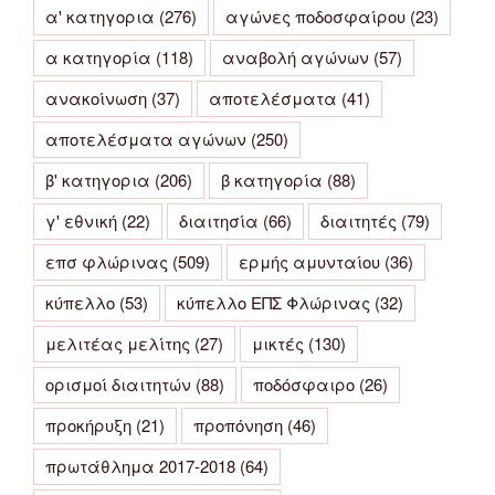
α' κατηγορια
(276)
αγώνες ποδοσφαίρου
(23)
α κατηγορία
(118)
αναβολή αγώνων
(57)
ανακοίνωση
(37)
αποτελέσματα
(41)
αποτελέσματα αγώνων
(250)
β' κατηγορια
(206)
β κατηγορία
(88)
γ' εθνική
(22)
διαιτησία
(66)
διαιτητές
(79)
επσ φλώρινας
(509)
ερμής αμυνταίου
(36)
κύπελλο
(53)
κύπελλο ΕΠΣ Φλώρινας
(32)
μελιτέας μελίτης
(27)
μικτές
(130)
ορισμοί διαιτητών
(88)
ποδόσφαιρο
(26)
προκήρυξη
(21)
προπόνηση
(46)
πρωτάθλημα 2017-2018
(64)