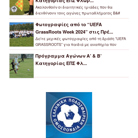
Κατηγορίας ΕΠΣ Φλώρ...
Ακολουθούν οι διαιτητικές τριάδες που θα
διευθύνουν τους αγώνες πρωταθλήματος Β&#
Φωτογραφίες από το “UEFA
GrassRoots Week 2024” στις Πρέ...
Δείτε μερικές φωτογραφίες από τη δράση “UEFA
GRASSROOTS” για παιδιά με αναπηρία που
Πρόγραμμα Αγώνων Α’ & Β’
Κατηγορίας ΕΠΣ Φλ...