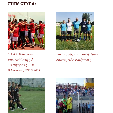
ΣΤΙΓΜΙΟΤΥΠΑ:
Ο ΠΑΣ Φλώρινα
Διαιτητές του Συνδέσμου
πρωταθλητής Α’
Διαιτητών Φλώρινας
Κατηγορίας ΕΠΣ
Φλώρινας 2018-2019