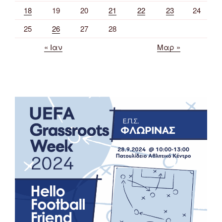
18
19
20
21
22
23
24
25
26
27
28
« Ιαν
Μαρ »