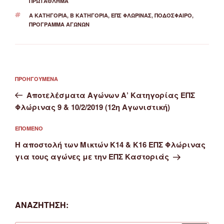
ΠΡΩΤΆΘΛΗΜΑ
ΕΤΙΚΈΤΕΣ
Α ΚΑΤΗΓΟΡΊΑ
,
Β ΚΑΤΗΓΟΡΊΑ
,
ΕΠΣ ΦΛΏΡΙΝΑΣ
,
ΠΟΔΌΣΦΑΙΡΟ
,
ΠΡΌΓΡΑΜΜΑ ΑΓΏΝΩΝ
Πλοήγηση
Προηγούμενο
ΠΡΟΗΓΟΎΜΕΝΑ
άρθρων
άρθρο
Αποτελέσματα Αγώνων Α’ Κατηγορίας ΕΠΣ
Φλώρινας 9 & 10/2/2019 (12η Αγωνιστική)
Επόμενο
ΕΠΌΜΕΝΟ
άρθρο
Η αποστολή των Μικτών Κ14 & Κ16 ΕΠΣ Φλώρινας
για τους αγώνες με την ΕΠΣ Καστοριάς
ΑΝΑΖΉΤΗΣΗ: