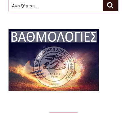
Αναζήτηση
Αναζή
για: