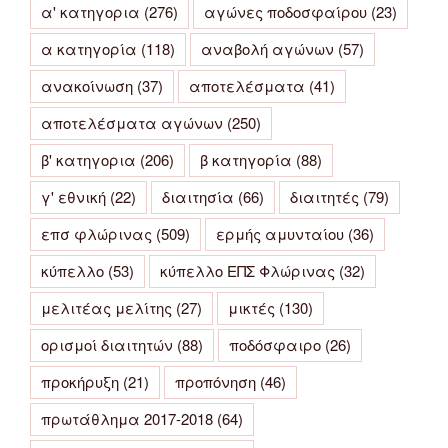
α' κατηγορια
(276)
αγώνες ποδοσφαίρου
(23)
α κατηγορία
(118)
αναβολή αγώνων
(57)
ανακοίνωση
(37)
αποτελέσματα
(41)
αποτελέσματα αγώνων
(250)
β' κατηγορια
(206)
β κατηγορία
(88)
γ' εθνική
(22)
διαιτησία
(66)
διαιτητές
(79)
επσ φλώρινας
(509)
ερμής αμυνταίου
(36)
κύπελλο
(53)
κύπελλο ΕΠΣ Φλώρινας
(32)
μελιτέας μελίτης
(27)
μικτές
(130)
ορισμοί διαιτητών
(88)
ποδόσφαιρο
(26)
προκήρυξη
(21)
προπόνηση
(46)
πρωτάθλημα 2017-2018
(64)