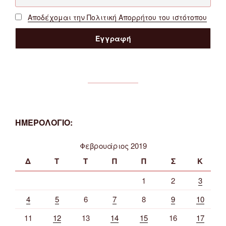
Αποδέχομαι την Πολιτική Απορρήτου του ιστότοπου
ΗΜΕΡΟΛΟΓΙΟ:
Φεβρουάριος 2019
Δ
Τ
Τ
Π
Π
Σ
Κ
1
2
3
4
5
6
7
8
9
10
11
12
13
14
15
16
17