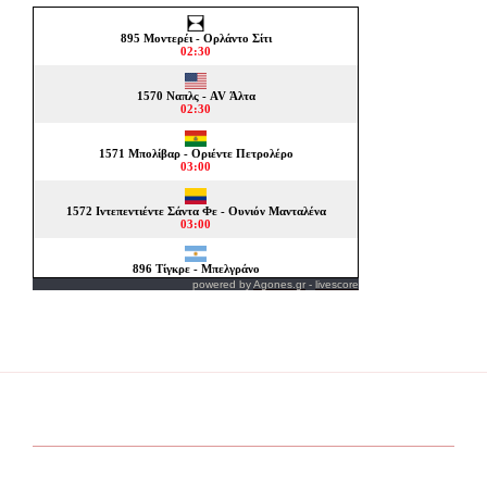
powered by
Agones.gr
-
livescore