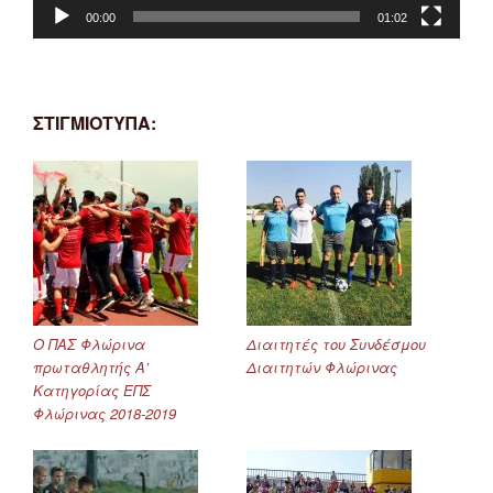
00:00
01:02
ΣΤΙΓΜΙΟΤΥΠΑ:
Ο ΠΑΣ Φλώρινα
Διαιτητές του Συνδέσμου
πρωταθλητής Α’
Διαιτητών Φλώρινας
Κατηγορίας ΕΠΣ
Φλώρινας 2018-2019