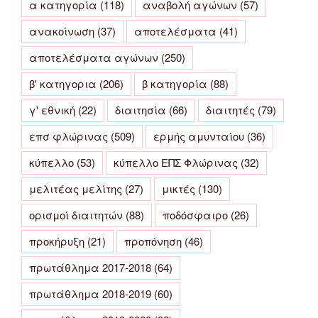
α κατηγορία
(118)
αναβολή αγώνων
(57)
ανακοίνωση
(37)
αποτελέσματα
(41)
αποτελέσματα αγώνων
(250)
β' κατηγορια
(206)
β κατηγορία
(88)
γ' εθνική
(22)
διαιτησία
(66)
διαιτητές
(79)
επσ φλώρινας
(509)
ερμής αμυνταίου
(36)
κύπελλο
(53)
κύπελλο ΕΠΣ Φλώρινας
(32)
μελιτέας μελίτης
(27)
μικτές
(130)
ορισμοί διαιτητών
(88)
ποδόσφαιρο
(26)
προκήρυξη
(21)
προπόνηση
(46)
πρωτάθλημα 2017-2018
(64)
πρωτάθλημα 2018-2019
(60)