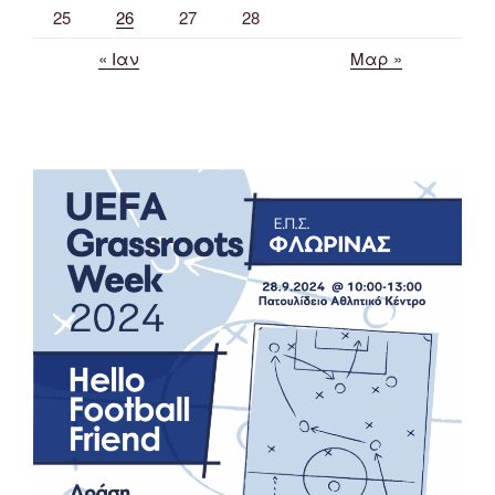
25
26
27
28
« Ιαν
Μαρ »