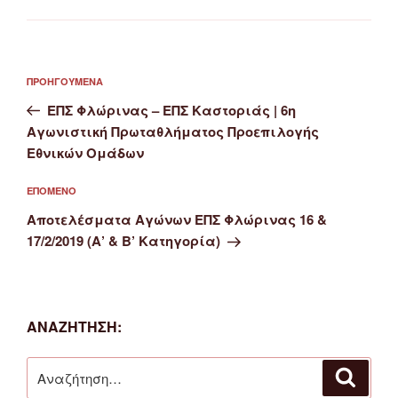
Πλοήγηση
Προηγούμενο
ΠΡΟΗΓΟΎΜΕΝΑ
άρθρων
άρθρο
ΕΠΣ Φλώρινας – ΕΠΣ Καστοριάς | 6η
Αγωνιστική Πρωταθλήματος Προεπιλογής
Εθνικών Ομάδων
Επόμενο
ΕΠΌΜΕΝΟ
άρθρο
Αποτελέσματα Αγώνων ΕΠΣ Φλώρινας 16 &
17/2/2019 (Α’ & Β’ Κατηγορία)
ΑΝΑΖΉΤΗΣΗ:
Αναζήτηση
Αναζή
για: