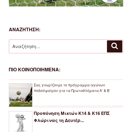
ΑΝΑΖΗΤΗΣΗ:
Αναζήτηση
Αναζή
για:
ΠΙΟ ΚΟΙΝΟΠΟΙΗΜΕΝΑ:
Σας γνωρίζουμε το πρόγραμμα αγώνων
ποδοσφαίρου για τα Πρωταθλήματα Α’ & Β’
Προπόνηση Μικτών Κ14 & Κ16 ΕΠΣ
Φλώρινας τη Δευτέρ...