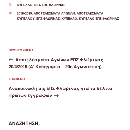
ΚΑΤΗΓΟΡΊΕΣ
ΚΎΠΕΛΛΟ
,
ΝΈΑ ΕΠΣ ΦΛΏΡΙΝΑΣ
ΕΤΙΚΈΤΕΣ
2018-2019
,
ΑΠΟΤΕΛΈΣΜΑΤΑ ΑΓΏΝΩΝ
,
ΑΠΟΤΕΛΈΣΜΑΤΑ
ΚΥΠΈΛΛΟΥ
,
ΕΠΣ ΦΛΏΡΙΝΑΣ
,
ΚΎΠΕΛΛΟ
,
ΚΎΠΕΛΛΟ ΕΠΣ ΦΛΏΡΙΝΑΣ
Πλοήγηση
Προηγούμενο
ΠΡΟΗΓΟΎΜΕΝΑ
άρθρων
άρθρο
Αποτελέσματα Αγώνων ΕΠΣ Φλώρινας
20/4/2019 (Α’ Κατηγορία – 20η Αγωνιστική)
Επόμενο
ΕΠΌΜΕΝΟ
άρθρο
Ανακοίνωση της ΕΠΣ Φλώρινας για τα δελτία
πρώτων εγγραφών
ΑΝΑΖΉΤΗΣΗ: