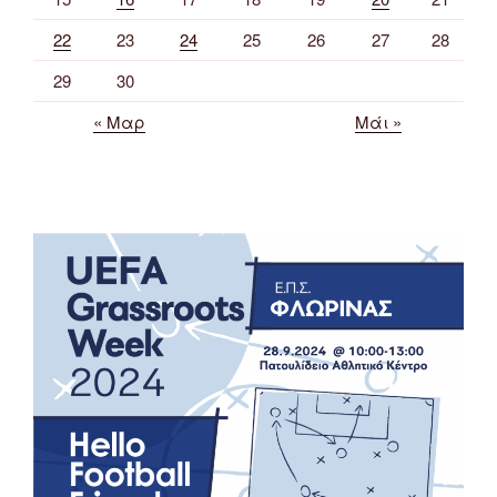
22
23
24
25
26
27
28
29
30
« Μαρ
Μάι »