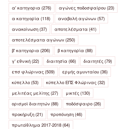
α' κατηγορια
(276)
αγώνες ποδοσφαίρου
(23)
α κατηγορία
(118)
αναβολή αγώνων
(57)
ανακοίνωση
(37)
αποτελέσματα
(41)
αποτελέσματα αγώνων
(250)
β' κατηγορια
(206)
β κατηγορία
(88)
γ' εθνική
(22)
διαιτησία
(66)
διαιτητές
(79)
επσ φλώρινας
(509)
ερμής αμυνταίου
(36)
κύπελλο
(53)
κύπελλο ΕΠΣ Φλώρινας
(32)
μελιτέας μελίτης
(27)
μικτές
(130)
ορισμοί διαιτητών
(88)
ποδόσφαιρο
(26)
προκήρυξη
(21)
προπόνηση
(46)
πρωτάθλημα 2017-2018
(64)