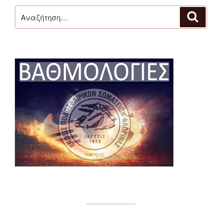
Αναζήτηση
Αναζή
για: