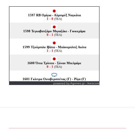
powered by
Agones.gr
-
livescore