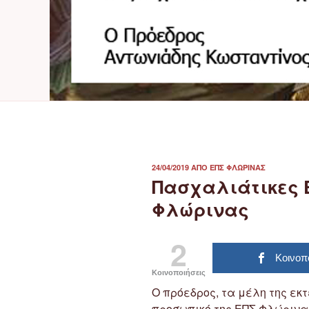
ΔΗΜΟΣΙΕΎΤΗΚΕ
24/04/2019
ΑΠΌ
ΕΠΣ ΦΛΏΡΙΝΑΣ
ΣΤΙΣ
Πασχαλιάτικες 
Φλώρινας
2
Κοινοπ
Κοινοποιήσεις
Ο πρόεδρος, τα μέλη της εκτ
προσωπικό της ΕΠΣ Φλώρινα