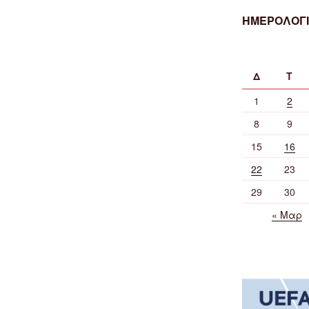
ΗΜΕΡΟΛΟΓΙ
Δ
Τ
1
2
8
9
15
16
22
23
29
30
« Μαρ