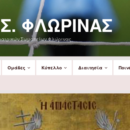
.Σ. ΦΛΏΡΙΝΑΣ
φαιρικών Σωματείων Φλώρινας
Ομάδες
Κύπελλο
Διαιτησία
Ποιν