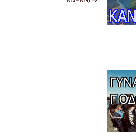
Κ12 – Κ14)