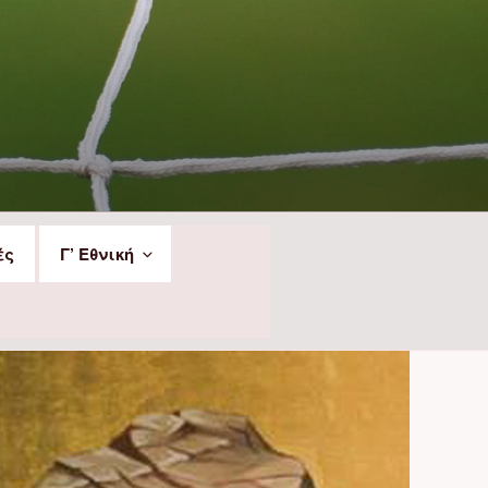
ές
Γ’ Εθνική