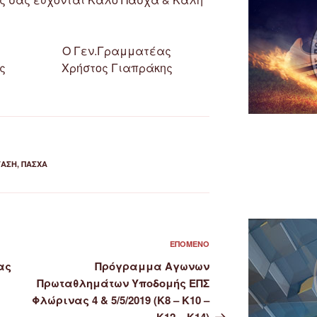
Ο Γεν.Γραμματέας
ς
Χρήστος Γιαπράκης
ΤΑΣΗ
,
ΠΆΣΧΑ
Επόμενο
ΕΠΌΜΕΝΟ
άρθρο
ας
Πρόγραμμα Αγωνων
Πρωταθλημάτων Υποδομής ΕΠΣ
Φλώρινας 4 & 5/5/2019 (Κ8 – Κ10 –