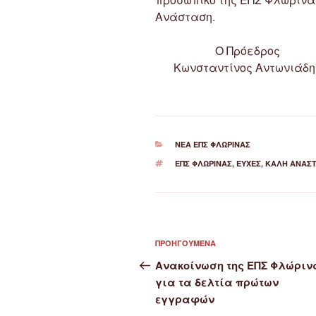
Ανάσταση.
Ο Πρόεδρος
Κωνσταντίνος Αντωνιάδη
ΚΑΤΗΓΟΡΊΕΣ
ΝΈΑ ΕΠΣ ΦΛΏΡΙΝΑΣ
ΕΤΙΚΈΤΕΣ
ΕΠΣ ΦΛΏΡΙΝΑΣ
,
ΕΥΧΈΣ
,
ΚΑΛΉ ΑΝΆΣ
Πλοήγηση
Προηγούμενο
ΠΡΟΗΓΟΎΜΕΝΑ
άρθρων
άρθρο
Ανακοίνωση της ΕΠΣ Φλώριν
για τα δελτία πρώτων
εγγραφών