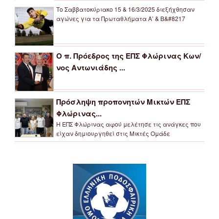
Το Σαββατοκύριακο 15 & 16/3/2025 διεξήχθησαν
αγώνες για τα Πρωταθλήματα Α’ & Β&#8217
Ο π. Πρόεδρος της ΕΠΣ Φλώρινας Κων/
νος Αντωνιάδης ...
Πρόσληψη προπονητών Μικτών ΕΠΣ
Φλώρινας...
Η ΕΠΣ Φλώρινας αφού μελέτησε τις ανάγκες που
είχαν δημιουργηθεί στις Μικτές Ομάδε