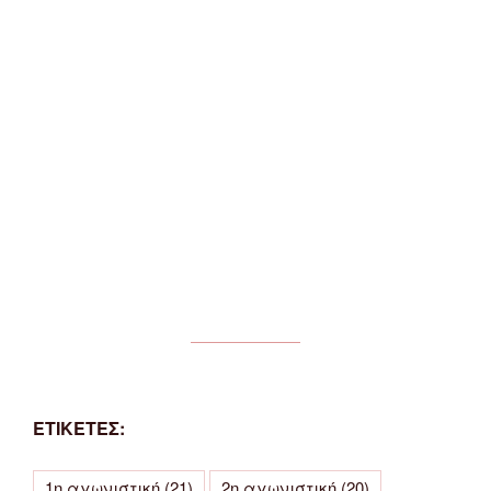
ΕΤΙΚΕΤΕΣ:
1η αγωνιστική
(21)
2η αγωνιστική
(20)