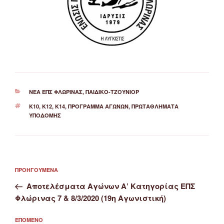
ΚΑΤΗΓΟΡΊΕΣ
ΝΈΑ ΕΠΣ ΦΛΏΡΙΝΑΣ
,
ΠΑΙΔΙΚΌ-ΤΖΟΎΝΙΟΡ
ΕΤΙΚΈΤΕΣ
Κ10
,
Κ12
,
Κ14
,
ΠΡΌΓΡΑΜΜΑ ΑΓΏΝΩΝ
,
ΠΡΩΤΑΘΛΉΜΑΤΑ
ΥΠΟΔΟΜΉΣ
Πλοήγηση
Προηγούμενο
ΠΡΟΗΓΟΎΜΕΝΑ
άρθρων
άρθρο
Αποτελέσματα Αγώνων Α’ Κατηγορίας ΕΠΣ
Φλώρινας 7 & 8/3/2020 (19η Αγωνιστική)
Επόμενο
ΕΠΌΜΕΝΟ