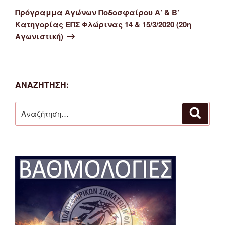
άρθρο
Πρόγραμμα Αγώνων Ποδοσφαίρου Α’ & Β’
Κατηγορίας ΕΠΣ Φλώρινας 14 & 15/3/2020 (20η
Αγωνιστική)
ΑΝΑΖΉΤΗΣΗ:
Αναζήτηση
Αναζή
για: