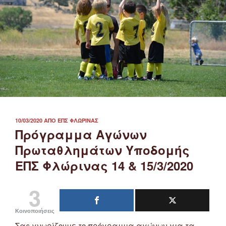
ΔΗΜΟΣΙΕΎΤΗΚΕ
10/03/2020
ΑΠΌ
ΕΠΣ ΦΛΏΡΙΝΑΣ
ΣΤΙΣ
Πρόγραμμα Αγώνων
Πρωταθλημάτων Υποδομής
ΕΠΣ Φλώρινας 14 & 15/3/2020
3
Κοινοποιήσεις
Σας γνωρίζουμε το πρόγραμμα αγώνων για τα