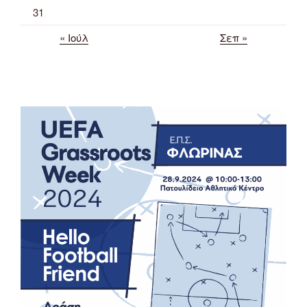
31
« Ιούλ
Σεπ »