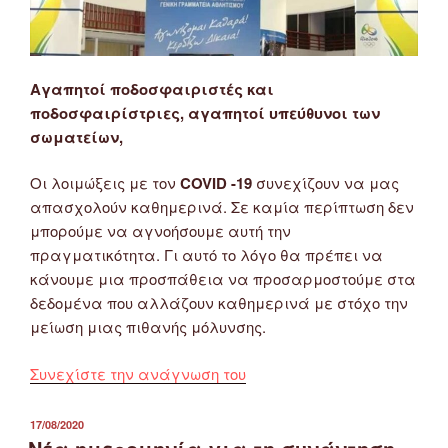
Αγαπητοί ποδοσφαιριστές και
ποδοσφαιρίστριες, αγαπητοί υπεύθυνοι των
σωματείων,
Οι λοιμώξεις με τον
COVID -19
συνεχίζουν να μας
απασχολούν καθημερινά. Σε καμία περίπτωση δεν
μπορούμε να αγνοήσουμε αυτή την
πραγματικότητα. Γι αυτό το λόγο θα πρέπει να
κάνουμε μια προσπάθεια να προσαρμοστούμε στα
δεδομένα που αλλάζουν καθημερινά με στόχο την
μείωση μιας πιθανής μόλυνσης.
“Υγειονομικό
Συνεχίστε την ανάγνωση του
Πρωτόκολλο
Ερασιτεχνικού
ΔΗΜΟΣΙΕΎΤΗΚΕ
17/08/2020
ΣΤΙΣ
Ποδοσφαίρου