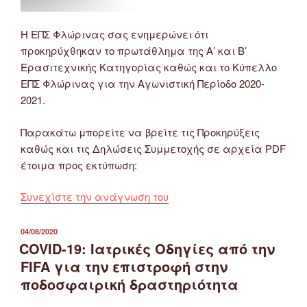
Η ΕΠΣ Φλώρινας σας ενημερώνει ότι
προκηρύχθηκαν το πρωτάθλημα της Α’ και Β’
Ερασιτεχνικής Κατηγορίας καθώς και το Κύπελλο
ΕΠΣ Φλώρινας για την Αγωνιστική Περίοδο 2020-
2021.
Παρακάτω μπορείτε να βρείτε τις Προκηρύξεις
καθώς και τις Δηλώσεις Συμμετοχής σε αρχεία PDF
έτοιμα προς εκτύπωση:
“Προκήρυξη
Συνεχίστε την ανάγνωση του
Πρωταθλήματος
Α’
ΔΗΜΟΣΙΕΎΤΗΚΕ
04/08/2020
ΣΤΙΣ
&
COVID-19: Ιατρικές Οδηγίες από την
Β’
FIFA για την επιστροφή στην
Κατηγορίας
ποδοσφαιρική δραστηριότητα
ΕΠΣ