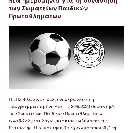
Νέα ημερομηνία για τη συνάντηση
ΕΠΟ
των Σωματείων Παιδικών
–
Πρωταθλημάτων
Προπονήσεων
–
Επίσημων
–
Φιλικών
Αγώνων
(Αρχεία
PDF)”
Η ΕΠΣ Φλώρινας σας ενημερώνει ότι η
προγραμματισμένη για τις 20/8/2020 συνάντηση
των Σωματείων Παιδικών Πρωταθλημάτων
αναβάλλεται λόγω έκτακτου κωλύματος της
Επιτροπής. Η συνάντηση θα πραγματοποιηθεί τη