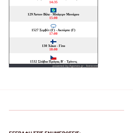
powered by
Agones.gr
-
livescore