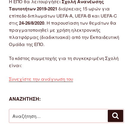
Η ΕΠΟ θα λειτουργήσει
Σχολή Ανανέωσης
Ταυτοτήτων 2019-2021
διάρκειας 15 ωρών για
επίπεδο διπλωμάτων UEFA-A, UEFA-B και UEFA-C
στις
24-26/8/2020
. Η παρουσίαση των θεμάτων θα
πραγματοποιηθεί με χρήση ηλεκτρονικής
πλατφόρμας (διαδικτυακά) από την Εκπαιδευτική
Ομάδα της ΕΠΟ.
Το κόστος συμμετοχής για τη συγκεκριμένη Σχολή
είναι:
“Σχολή
Συνεχίστε την ανάγνωση του
Ανανέωσης
Ταυτοτήτων
ΑΝΑΖΉΤΗΣΗ:
Προπονητών
2019-
Αναζήτηση
21
Αναζή
για:
από
την