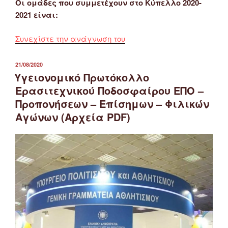
Οι ομάδες που συμμετέχουν στο Κύπελλο 2020-
2021 είναι:
“Κλήρωση
Συνεχίστε την ανάγνωση του
Κυπέλλου
ΕΠΣ
ΔΗΜΟΣΙΕΎΤΗΚΕ
21/08/2020
ΣΤΙΣ
Φλώρινας
Υγειονομικό Πρωτόκολλο
2020-
Ερασιτεχνικού Ποδοσφαίρου ΕΠΟ –
2021”
Προπονήσεων – Επίσημων – Φιλικών
Αγώνων (Αρχεία PDF)