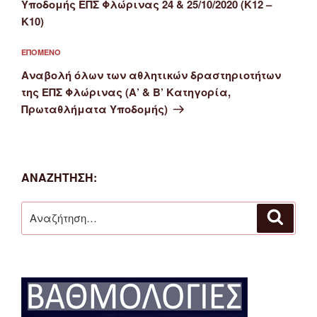
Υποδομής ΕΠΣ Φλώρινας 24 & 25/10/2020 (Κ12 –
Κ10)
Επόμενο
ΕΠΌΜΕΝΟ
άρθρο
Αναβολή όλων των αθλητικών δραστηριοτήτων
της ΕΠΣ Φλώρινας (Α’ & Β’ Κατηγορία,
Πρωταθλήματα Υποδομής)
ΑΝΑΖΉΤΗΣΗ:
Αναζήτηση
Αναζή
για: