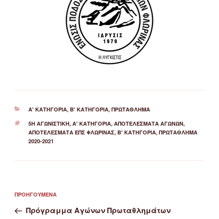
ΚΑΤΗΓΟΡΊΕΣ
Α' ΚΑΤΗΓΟΡΊΑ
,
Β' ΚΑΤΗΓΟΡΊΑ
,
ΠΡΩΤΆΘΛΗΜΑ
ΕΤΙΚΈΤΕΣ
5Η ΑΓΩΝΙΣΤΙΚΉ
,
Α' ΚΑΤΗΓΟΡΙΑ
,
ΑΠΟΤΕΛΈΣΜΑΤΑ ΑΓΏΝΩΝ
,
ΑΠΟΤΕΛΈΣΜΑΤΑ ΕΠΣ ΦΛΏΡΙΝΑΣ
,
Β' ΚΑΤΗΓΟΡΙΑ
,
ΠΡΩΤΆΘΛΗΜΑ
2020-2021
Πλοήγηση
Προηγούμενο
ΠΡΟΗΓΟΎΜΕΝΑ
άρθρων
άρθρο
Πρόγραμμα Αγώνων Πρωταθλημάτων