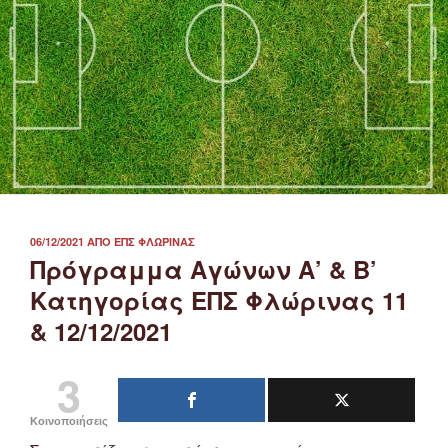
ΔΗΜΟΣΙΕΎΤΗΚΕ
06/12/2021
ΑΠΌ
ΕΠΣ ΦΛΏΡΙΝΑΣ
ΣΤΙΣ
Πρόγραμμα Αγώνων Α’ & Β’
Κατηγορίας ΕΠΣ Φλώρινας 11
& 12/12/2021
3
Κοινοποιήσεις