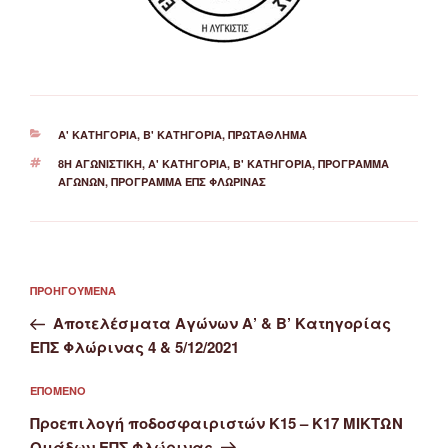
ΚΑΤΗΓΟΡΊΕΣ
Α' ΚΑΤΗΓΟΡΊΑ
,
Β' ΚΑΤΗΓΟΡΊΑ
,
ΠΡΩΤΆΘΛΗΜΑ
ΕΤΙΚΈΤΕΣ
8Η ΑΓΩΝΙΣΤΙΚΉ
,
Α' ΚΑΤΗΓΟΡΙΑ
,
Β' ΚΑΤΗΓΟΡΙΑ
,
ΠΡΌΓΡΑΜΜΑ
ΑΓΏΝΩΝ
,
ΠΡΌΓΡΑΜΜΑ ΕΠΣ ΦΛΏΡΙΝΑΣ
Πλοήγηση
Προηγούμενο
ΠΡΟΗΓΟΎΜΕΝΑ
άρθρων
άρθρο
Αποτελέσματα Αγώνων Α’ & Β’ Κατηγορίας
ΕΠΣ Φλώρινας 4 & 5/12/2021
Επόμενο
ΕΠΌΜΕΝΟ
άρθρο
Προεπιλογή ποδοσφαιριστών Κ15 – Κ17 ΜΙΚΤΩΝ
Ομάδων ΕΠΣ Φλώρινας