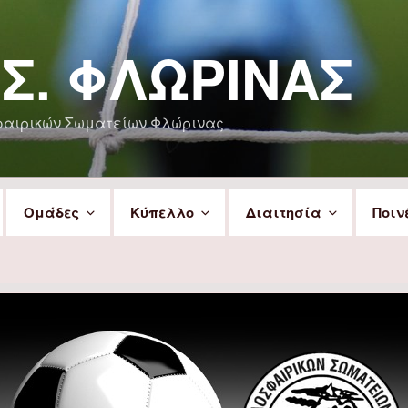
.Σ. ΦΛΏΡΙΝΑΣ
φαιρικών Σωματείων Φλώρινας
Ομάδες
Κύπελλο
Διαιτησία
Ποιν