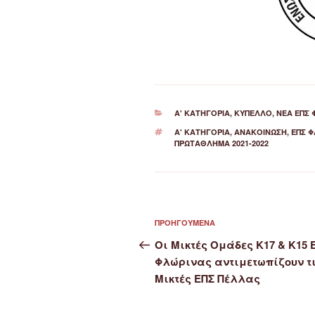
ΚΑΤΗΓΟΡΊΕΣ
Α' ΚΑΤΗΓΟΡΊΑ
,
ΚΎΠΕΛΛΟ
,
ΝΈΑ ΕΠΣ 
ΕΤΙΚΈΤΕΣ
Α' ΚΑΤΗΓΟΡΙΑ
,
ΑΝΑΚΟΊΝΩΣΗ
,
ΕΠΣ Φ
ΠΡΩΤΆΘΛΗΜΑ 2021-2022
Πλοήγηση
Προηγούμενο
ΠΡΟΗΓΟΎΜΕΝΑ
άρθρων
άρθρο
Οι Μικτές Ομάδες Κ17 & Κ15 
Φλώρινας αντιμετωπίζουν τ
Μικτές ΕΠΣ Πέλλας