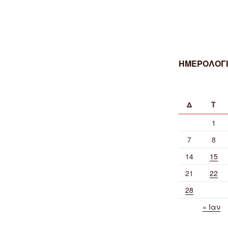
ΗΜΕΡΟΛΟΓΙ
Δ
Τ
1
7
8
14
15
21
22
28
« Ιαν