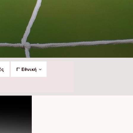
ές
Γ’ Εθνική