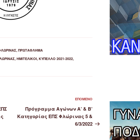
ΦΛΏΡΙΝΑΣ
,
ΠΡΩΤΆΘΛΗΜΑ
ΛΏΡΙΝΑΣ
,
ΗΜΙΤΕΛΙΚΟΊ
,
ΚΎΠΕΛΛΟ 2021-2022
,
Επόμενο
ΕΠΌΜΕΝΟ
άρθρο
ΕΠΣ
Πρόγραμμα Αγώνων Α’ & Β’
ις
Κατηγορίας ΕΠΣ Φλώρινας 5 &
6/3/2022