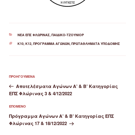
ΚΑΤΗΓΟΡΊΕΣ
ΝΈΑ ΕΠΣ ΦΛΏΡΙΝΑΣ
,
ΠΑΙΔΙΚΌ-ΤΖΟΎΝΙΟΡ
ΕΤΙΚΈΤΕΣ
Κ10
,
Κ12
,
ΠΡΌΓΡΑΜΜΑ ΑΓΏΝΩΝ
,
ΠΡΩΤΑΘΛΉΜΑΤΑ ΥΠΟΔΟΜΉΣ
Πλοήγηση
Προηγούμενο
ΠΡΟΗΓΟΎΜΕΝΑ
άρθρων
άρθρο
Αποτελέσματα Αγώνων Α’ & Β’ Κατηγορίας
ΕΠΣ Φλώρινας 3 & 4/12/2022
Επόμενο
ΕΠΌΜΕΝΟ
άρθρο
Πρόγραμμα Αγώνων Α’ & Β’ Κατηγορίας ΕΠΣ
Φλώρινας 17 & 18/12/2022