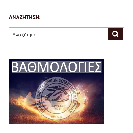
ΑΝΑΖΉΤΗΣΗ:
Αναζήτηση
Αναζή
για: