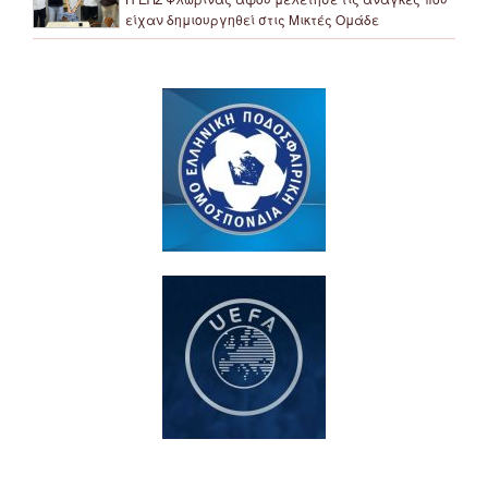
είχαν δημιουργηθεί στις Μικτές Ομάδε