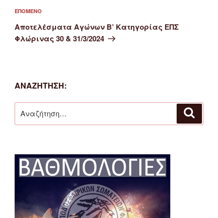
Επόμενο
ΕΠΌΜΕΝΟ
άρθρο
Αποτελέσματα Αγώνων Β’ Κατηγορίας ΕΠΣ
Φλώρινας 30 & 31/3/2024
ΑΝΑΖΉΤΗΣΗ:
Αναζήτηση
Αναζή
για: