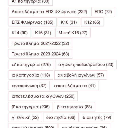
Α1 κατηγορία
(30)
Αποτελέσματα ΕΠΣ Φλώρινας
(222)
ΕΠΟ
(72)
ΕΠΣ Φλώρινας
(185)
Κ10
(31)
Κ12
(65)
Κ14
(90)
Κ16
(31)
Μικτή Κ16
(27)
Πρωτάθλημα 2021-2022
(32)
Πρωτάθλημα 2023-2024
(63)
α' κατηγορια
(276)
αγώνες ποδοσφαίρου
(23)
α κατηγορία
(118)
αναβολή αγώνων
(57)
ανακοίνωση
(37)
αποτελέσματα
(41)
αποτελέσματα αγώνων
(250)
β' κατηγορια
(206)
β κατηγορία
(88)
γ' εθνική
(22)
διαιτησία
(66)
διαιτητές
(79)
επσ φλώρινας
(509)
ερμής αμυνταίου
(36)