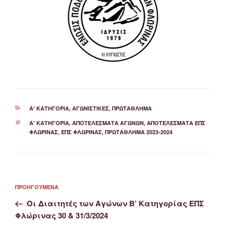
ΚΑΤΗΓΟΡΊΕΣ
Α' ΚΑΤΗΓΟΡΊΑ
,
ΑΓΩΝΙΣΤΙΚΈΣ
,
ΠΡΩΤΆΘΛΗΜΑ
ΕΤΙΚΈΤΕΣ
Α' ΚΑΤΗΓΟΡΙΑ
,
ΑΠΟΤΕΛΈΣΜΑΤΑ ΑΓΏΝΩΝ
,
ΑΠΟΤΕΛΈΣΜΑΤΑ ΕΠΣ
ΦΛΏΡΙΝΑΣ
,
ΕΠΣ ΦΛΏΡΙΝΑΣ
,
ΠΡΩΤΆΘΛΗΜΑ 2023-2024
Πλοήγηση
Προηγούμενο
ΠΡΟΗΓΟΎΜΕΝΑ
άρθρων
άρθρο
Οι Διαιτητές των Αγώνων Β’ Κατηγορίας ΕΠΣ
Φλώρινας 30 & 31/3/2024