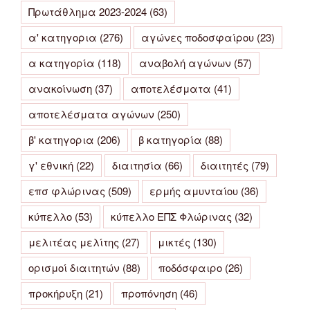
Πρωτάθλημα 2023-2024
(63)
α' κατηγορια
(276)
αγώνες ποδοσφαίρου
(23)
α κατηγορία
(118)
αναβολή αγώνων
(57)
ανακοίνωση
(37)
αποτελέσματα
(41)
αποτελέσματα αγώνων
(250)
β' κατηγορια
(206)
β κατηγορία
(88)
γ' εθνική
(22)
διαιτησία
(66)
διαιτητές
(79)
επσ φλώρινας
(509)
ερμής αμυνταίου
(36)
κύπελλο
(53)
κύπελλο ΕΠΣ Φλώρινας
(32)
μελιτέας μελίτης
(27)
μικτές
(130)
ορισμοί διαιτητών
(88)
ποδόσφαιρο
(26)
προκήρυξη
(21)
προπόνηση
(46)