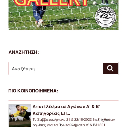
ΑΝΑΖΗΤΗΣΗ:
Αναζήτηση
Αναζή
για:
ΠΙΟ ΚΟΙΝΟΠΟΙΗΜΕΝΑ:
Αποτελέσματα Αγώνων Α’ & Β’
Κατηγορίας ΕΠ...
Το Σαββατοκύριακο 21 & 22/10/2023 διεξήχθησαν
αγώνες για τα Πρωταθλήματα Α’ & Β&#821