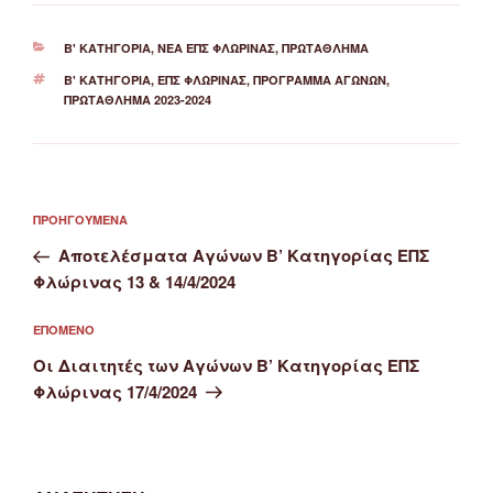
ΚΑΤΗΓΟΡΊΕΣ
Β' ΚΑΤΗΓΟΡΊΑ
,
ΝΈΑ ΕΠΣ ΦΛΏΡΙΝΑΣ
,
ΠΡΩΤΆΘΛΗΜΑ
ΕΤΙΚΈΤΕΣ
Β' ΚΑΤΗΓΟΡΙΑ
,
ΕΠΣ ΦΛΏΡΙΝΑΣ
,
ΠΡΌΓΡΑΜΜΑ ΑΓΏΝΩΝ
,
ΠΡΩΤΆΘΛΗΜΑ 2023-2024
Πλοήγηση
Προηγούμενο
ΠΡΟΗΓΟΎΜΕΝΑ
άρθρων
άρθρο
Αποτελέσματα Αγώνων Β’ Κατηγορίας ΕΠΣ
Φλώρινας 13 & 14/4/2024
Επόμενο
ΕΠΌΜΕΝΟ
άρθρο
Οι Διαιτητές των Αγώνων Β’ Κατηγορίας ΕΠΣ
Φλώρινας 17/4/2024