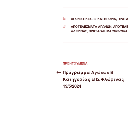
ΚΑΤΗΓΟΡΊΕΣ
ΑΓΩΝΙΣΤΙΚΈΣ
,
Β' ΚΑΤΗΓΟΡΊΑ
,
ΠΡΩΤ
ΕΤΙΚΈΤΕΣ
ΑΠΟΤΕΛΈΣΜΑΤΑ ΑΓΏΝΩΝ
,
ΑΠΟΤΕΛΈ
ΦΛΏΡΙΝΑΣ
,
ΠΡΩΤΆΘΛΗΜΑ 2023-2024
Πλοήγηση
Προηγούμενο
ΠΡΟΗΓΟΎΜΕΝΑ
άρθρων
άρθρο
Πρόγραμμα Αγώνων Β’
Κατηγορίας ΕΠΣ Φλώρινας
19/5/2024