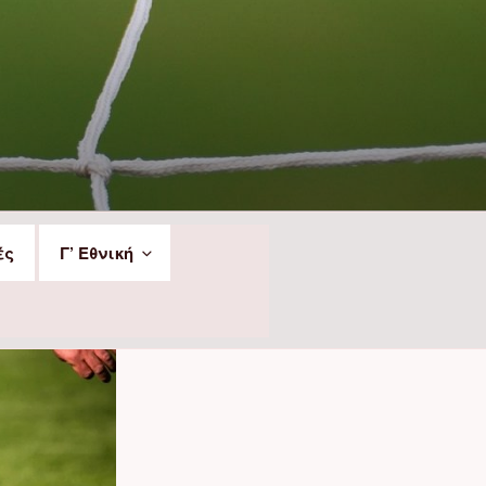
ές
Γ’ Εθνική