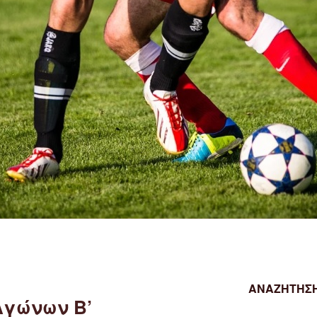
ΑΝΑΖΉΤΗΣΗ
γώνων Β’