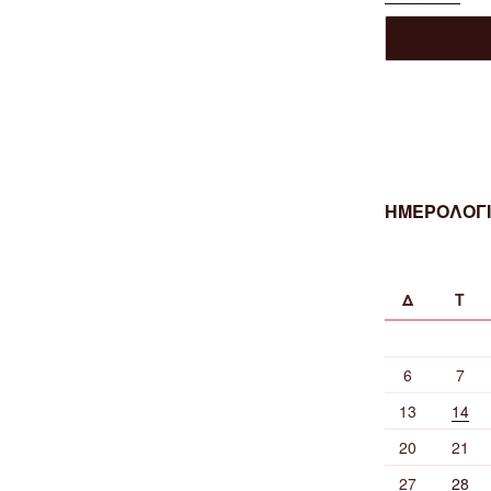
ΗΜΕΡΟΛΟΓΙ
Δ
Τ
6
7
13
14
20
21
27
28