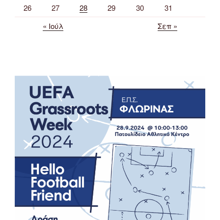
26
27
28
29
30
31
« Ιούλ
Σεπ »