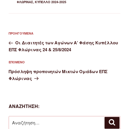
ΦΛΏΡΙΝΑΣ
,
ΚΎΠΕΛΛΟ 2024-2025
Πλοήγηση
Προηγούμενο
ΠΡΟΗΓΟΎΜΕΝΑ
άρθρων
άρθρο
Οι Διαιτητές των Αγώνων Α’ Φάσης Κυπέλλου
ΕΠΣ Φλώρινας 24 & 25/8/2024
Επόμενο
ΕΠΌΜΕΝΟ
άρθρο
Πρόσληψη προπονητών Μικτών Ομάδων ΕΠΣ
Φλώρινας
ΑΝΑΖΉΤΗΣΗ:
Αναζήτηση
Αναζή
για: