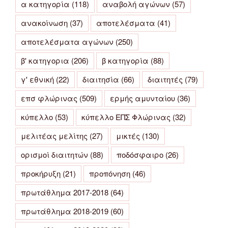
α κατηγορία
(118)
αναβολή αγώνων
(57)
ανακοίνωση
(37)
αποτελέσματα
(41)
αποτελέσματα αγώνων
(250)
β' κατηγορια
(206)
β κατηγορία
(88)
γ' εθνική
(22)
διαιτησία
(66)
διαιτητές
(79)
επσ φλώρινας
(509)
ερμής αμυνταίου
(36)
κύπελλο
(53)
κύπελλο ΕΠΣ Φλώρινας
(32)
μελιτέας μελίτης
(27)
μικτές
(130)
ορισμοί διαιτητών
(88)
ποδόσφαιρο
(26)
προκήρυξη
(21)
προπόνηση
(46)
πρωτάθλημα 2017-2018
(64)
πρωτάθλημα 2018-2019
(60)