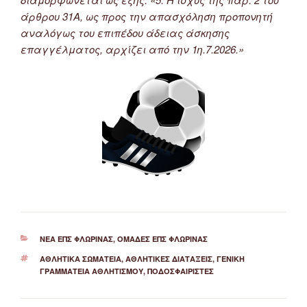
άρθρου 31Α, ως προς την απασχόληση προπονητή
αναλόγως του επιπέδου άδειας άσκησης
επαγγέλματος, αρχίζει από την 1η.7.2026.»
ΚΑΤΗΓΟΡΊΕΣ
ΝΈΑ ΕΠΣ ΦΛΏΡΙΝΑΣ
,
ΟΜΆΔΕΣ ΕΠΣ ΦΛΏΡΙΝΑΣ
ΕΤΙΚΈΤΕΣ
ΑΘΛΗΤΙΚΆ ΣΩΜΑΤΕΊΑ
,
ΑΘΛΗΤΙΚΈΣ ΔΙΑΤΆΞΕΙΣ
,
ΓΕΝΙΚΉ
ΓΡΑΜΜΑΤΕΊΑ ΑΘΛΗΤΙΣΜΟΎ
,
ΠΟΔΟΣΦΑΙΡΙΣΤΈΣ