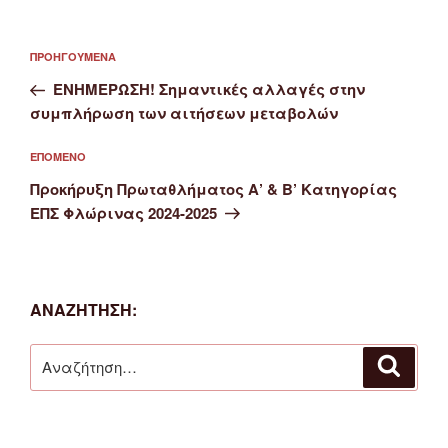
Πλοήγηση
Προηγούμενο
ΠΡΟΗΓΟΎΜΕΝΑ
άρθρων
άρθρο
ΕΝΗΜΕΡΩΣΗ! Σημαντικές αλλαγές στην
συμπλήρωση των αιτήσεων μεταβολών
Επόμενο
ΕΠΌΜΕΝΟ
άρθρο
Προκήρυξη Πρωταθλήματος Α’ & Β’ Κατηγορίας
ΕΠΣ Φλώρινας 2024-2025
ΑΝΑΖΉΤΗΣΗ:
Αναζήτηση
Αναζή
για: