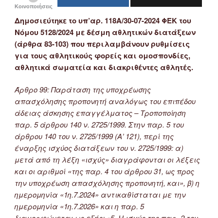
Κοινοποιήσεις
Δημοσιεύτηκε το υπ’αρ. 118Α/30-07-2024 ΦΕΚ του
Νόμου 5128/2024 με δέσμη αθλητικών διατάξεων
(άρθρα 83-103) που περιλαμβάνουν ρυθμίσεις
για τους αθλητικούς φορείς και ομοσπονδίες,
αθλητικά σωματεία και διακριθέντες αθλητές.
Άρθρο 99: Παράταση της υποχρέωσης
απασχόλησης προπονητή αναλόγως του επιπέδου
άδειας άσκησης επαγγέλματος – Τροποποίηση
παρ. 5 άρθρου 140 ν. 2725/1999. Στην παρ. 5 του
άρθρου 140 του ν. 2725/1999 (Α’ 121), περί της
έναρξης ισχύος διατάξεων του ν. 2725/1999: α)
μετά από τη λέξη «ισχύς» διαγράφονται οι λέξεις
και οι αριθμοί «της παρ. 4 του άρθρου 31, ως προς
την υποχρέωση απασχόλησης προπονητή, και», β) η
ημερομηνία «1η.7.2024» αντικαθίσταται με την
ημερομηνία «1η.7.2026» και η παρ. 5
διαμορφώνεται ως εξής: «5. Η ισχύς της παρ. 2 του