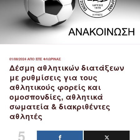
ΔΗΜΟΣΙΕΎΤΗΚΕ
01/08/2024
ΑΠΌ
ΕΠΣ ΦΛΏΡΙΝΑΣ
ΣΤΙΣ
Δέσμη αθλητικών διατάξεων
με ρυθμίσεις για τους
αθλητικούς φορείς και
ομοσπονδίες, αθλητικά
σωματεία & διακριθέντες
αθλητές
5