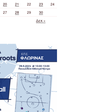
20
21
22
23
24
27
28
29
30
Δεκ »