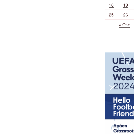
18
19
25
26
« Οκτ