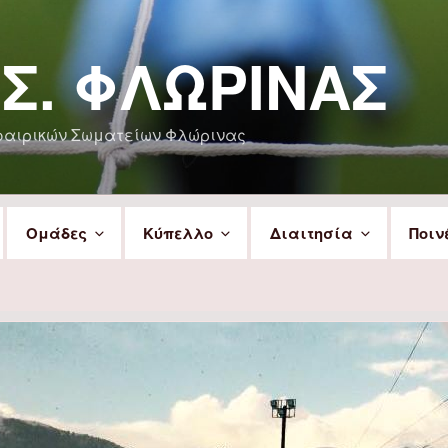
.Σ. ΦΛΏΡΙΝΑΣ
φαιρικών Σωματείων Φλώρινας
Ομάδες
Κύπελλο
Διαιτησία
Ποιν