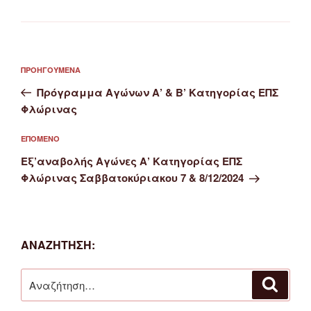
Πλοήγηση
Προηγούμενο
ΠΡΟΗΓΟΎΜΕΝΑ
άρθρων
άρθρο
Πρόγραμμα Αγώνων Α’ & Β’ Κατηγορίας ΕΠΣ
Φλώρινας
Επόμενο
ΕΠΌΜΕΝΟ
άρθρο
Εξ’αναβολής Αγώνες Α’ Κατηγορίας ΕΠΣ
Φλώρινας Σαββατοκύριακου 7 & 8/12/2024
ΑΝΑΖΉΤΗΣΗ:
Αναζήτηση
Αναζή
για: