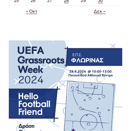
25
26
27
28
29
30
« Οκτ
Δεκ »