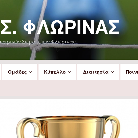
.Σ. ΦΛΏΡΙΝΑΣ
φαιρικών Σωματείων Φλώρινας
Ομάδες
Κύπελλο
Διαιτησία
Ποιν