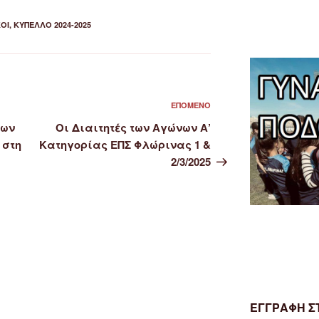
ΟΊ
,
ΚΎΠΕΛΛΟ 2024-2025
Επόμενο
ΕΠΌΜΕΝΟ
άρθρο
των
Οι Διαιτητές των Αγώνων Α’
 στη
Κατηγορίας ΕΠΣ Φλώρινας 1 &
2/3/2025
ΕΓΓΡΑΦΗ ΣΤ