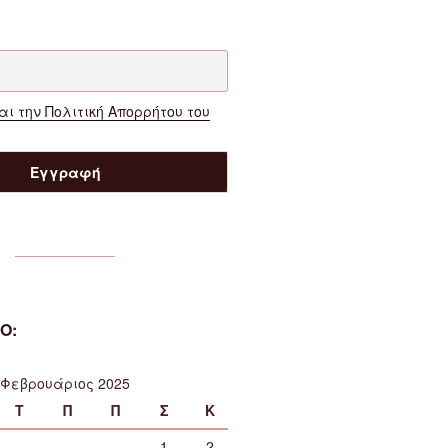
ι την Πολιτική Απορρήτου του
Ο:
Φεβρουάριος 2025
Τ
Π
Π
Σ
Κ
1
2