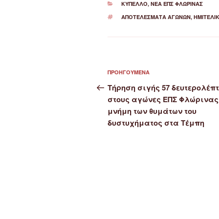
ΚΑΤΗΓΟΡΊΕΣ
ΚΎΠΕΛΛΟ
,
ΝΈΑ ΕΠΣ ΦΛΏΡΙΝΑΣ
ΕΤΙΚΈΤΕΣ
ΑΠΟΤΕΛΈΣΜΑΤΑ ΑΓΏΝΩΝ
,
ΗΜΙΤΕΛΙΚ
Πλοήγηση
Προηγούμενο
ΠΡΟΗΓΟΎΜΕΝΑ
άρθρων
άρθρο
Τήρηση σιγής 57 δευτερολέπ
στους αγώνες ΕΠΣ Φλώρινας
μνήμη των θυμάτων του
δυστυχήματος στα Τέμπη