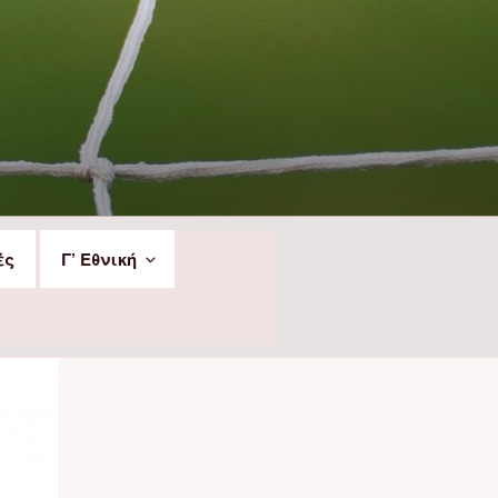
ές
Γ’ Εθνική