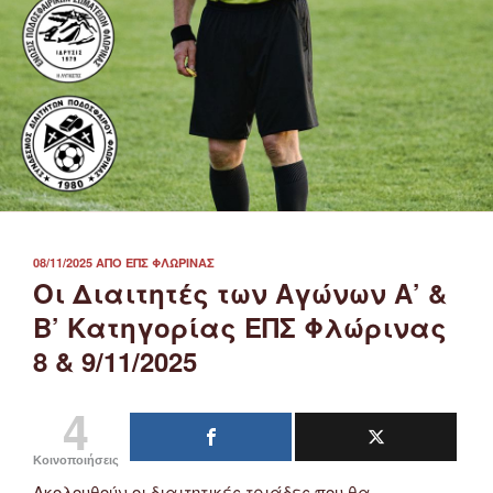
ΔΗΜΟΣΙΕΎΤΗΚΕ
08/11/2025
ΑΠΌ
ΕΠΣ ΦΛΏΡΙΝΑΣ
ΣΤΙΣ
Οι Διαιτητές των Αγώνων Α’ &
Β’ Κατηγορίας ΕΠΣ Φλώρινας
8 & 9/11/2025
4
Κοινοποιήσεις
Ακολουθούν οι διαιτητικές τριάδες που θα