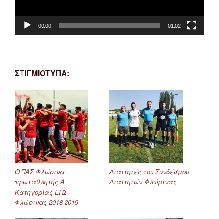
00:00
01:02
ΣΤΙΓΜΙΟΤΥΠΑ:
Ο ΠΑΣ Φλώρινα
Διαιτητές του Συνδέσμου
πρωταθλητής Α’
Διαιτητών Φλώρινας
Κατηγορίας ΕΠΣ
Φλώρινας 2018-2019