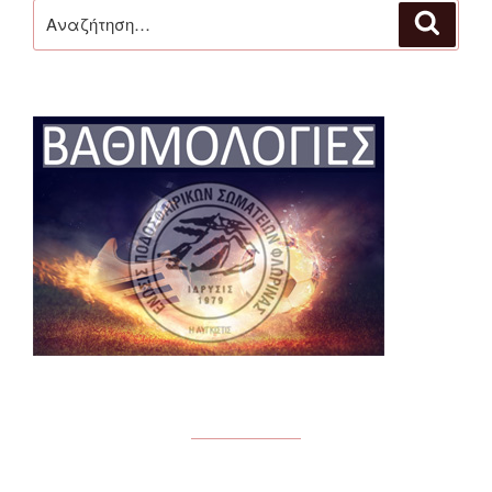
Αναζήτηση
Αναζή
για: