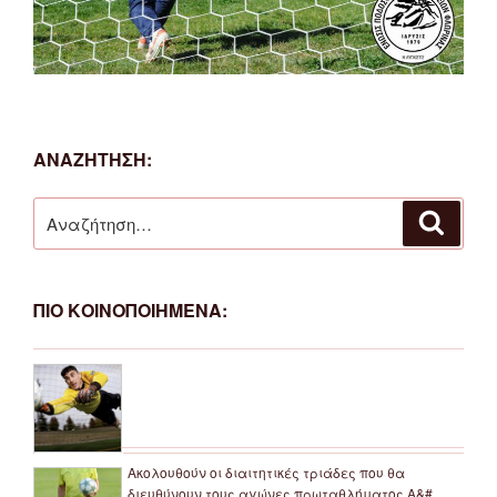
ΑΝΑΖΗΤΗΣΗ:
Αναζήτηση
Αναζή
για:
ΠΙΟ ΚΟΙΝΟΠΟΙΗΜΕΝΑ:
Ακολουθούν οι διαιτητικές τριάδες που θα
διευθύνουν τους αγώνες πρωταθλήματος Α&#