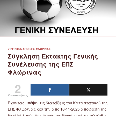
ΔΗΜΟΣΙΕΎΤΗΚΕ
21/11/2025
ΑΠΌ
ΕΠΣ ΦΛΏΡΙΝΑΣ
ΣΤΙΣ
Σύγκληση Έκτακτης Γενικής
Συνέλευσης της ΕΠΣ
Φλώρινας
2
Κοινοποιήσεις
Έχοντας υπόψιν τις διατάξεις του Καταστατικού της
ΕΠΣ Φλώρινας και την από 18-11-2025 απόφαση της
Εκτελεστικής Επιτροπής της Ένωσης με το υπ’αριθμ.