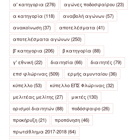
α' κατηγορια
(276)
αγώνες ποδοσφαίρου
(23)
α κατηγορία
(118)
αναβολή αγώνων
(57)
ανακοίνωση
(37)
αποτελέσματα
(41)
αποτελέσματα αγώνων
(250)
β' κατηγορια
(206)
β κατηγορία
(88)
γ' εθνική
(22)
διαιτησία
(66)
διαιτητές
(79)
επσ φλώρινας
(509)
ερμής αμυνταίου
(36)
κύπελλο
(53)
κύπελλο ΕΠΣ Φλώρινας
(32)
μελιτέας μελίτης
(27)
μικτές
(130)
ορισμοί διαιτητών
(88)
ποδόσφαιρο
(26)
προκήρυξη
(21)
προπόνηση
(46)
πρωτάθλημα 2017-2018
(64)