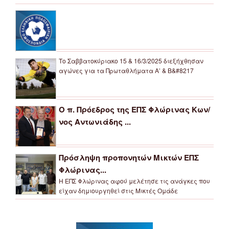
Το Σαββατοκύριακο 15 & 16/3/2025 διεξήχθησαν
αγώνες για τα Πρωταθλήματα Α’ & Β&#8217
Ο π. Πρόεδρος της ΕΠΣ Φλώρινας Κων/
νος Αντωνιάδης ...
Πρόσληψη προπονητών Μικτών ΕΠΣ
Φλώρινας...
Η ΕΠΣ Φλώρινας αφού μελέτησε τις ανάγκες που
είχαν δημιουργηθεί στις Μικτές Ομάδε