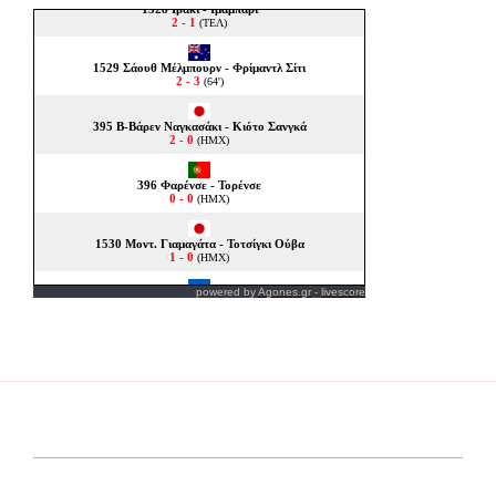
powered by
Agones.gr
-
livescore