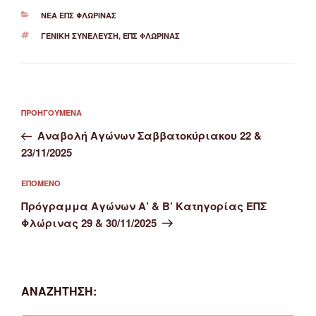
ΚΑΤΗΓΟΡΊΕΣ
ΝΈΑ ΕΠΣ ΦΛΏΡΙΝΑΣ
ΕΤΙΚΈΤΕΣ
ΓΕΝΙΚΉ ΣΥΝΈΛΕΥΣΗ
,
ΕΠΣ ΦΛΏΡΙΝΑΣ
Πλοήγηση
Προηγούμενο
ΠΡΟΗΓΟΎΜΕΝΑ
άρθρων
άρθρο
Αναβολή Αγώνων Σαββατοκύριακου 22 &
23/11/2025
Επόμενο
ΕΠΌΜΕΝΟ
άρθρο
Πρόγραμμα Αγώνων Α’ & Β’ Κατηγορίας ΕΠΣ
Φλώρινας 29 & 30/11/2025
ΑΝΑΖΉΤΗΣΗ: