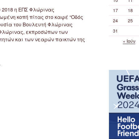
 2018 η ΕΠΣ Φλώρινας
17
18
ωμένη κοπή πίτας στο καφέ “Οδός
24
25
ουσία του Βουλευτή Φλώρινας
31
 Φλώρινας, εκπροσώπων των
τητών και των νεαρών παικτών της
« Ιούν
“Κοπή
υ
πίτας
της
ΕΠΣ
Φλώρινας
και
βράβευση
των
παικτών
της
Μικτής