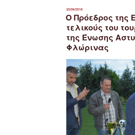
ΔΗΜΟΣΙΕΎΤΗΚΕ
25/06/2018
ΣΤΙΣ
Ο Πρόεδρος της 
τελικούς του τ
της Ένωσης Αστ
Φλώρινας