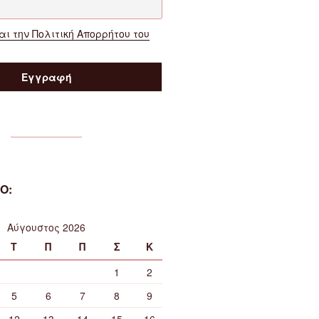
ι την Πολιτική Απορρήτου του
Ο:
Αύγουστος 2026
Τ
Π
Π
Σ
Κ
1
2
5
6
7
8
9
12
13
14
15
16