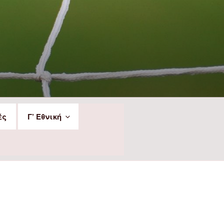
ές
Γ’ Εθνική