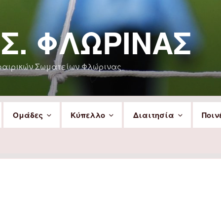
.Σ. ΦΛΏΡΙΝΑΣ
φαιρικών Σωματείων Φλώρινας
Ομάδες
Κύπελλο
Διαιτησία
Ποιν