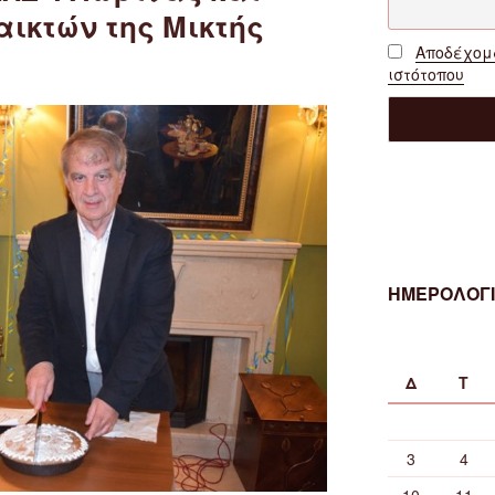
ικτών της Μικτής
Αποδέχομα
ιστότοπου
ΗΜΕΡΟΛΟΓΙ
Δ
Τ
3
4
10
11