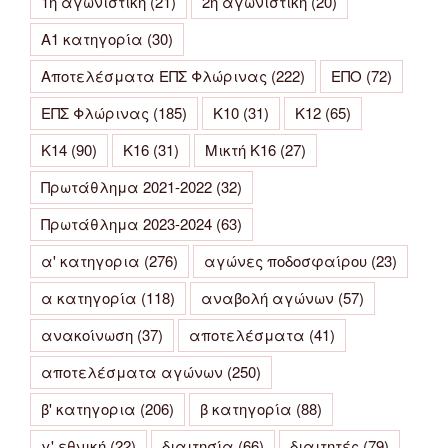
1η αγωνιστική
(21)
2η αγωνιστική
(20)
Α1 κατηγορία
(30)
Αποτελέσματα ΕΠΣ Φλώρινας
(222)
ΕΠΟ
(72)
ΕΠΣ Φλώρινας
(185)
Κ10
(31)
Κ12
(65)
Κ14
(90)
Κ16
(31)
Μικτή Κ16
(27)
Πρωτάθλημα 2021-2022
(32)
Πρωτάθλημα 2023-2024
(63)
α' κατηγορια
(276)
αγώνες ποδοσφαίρου
(23)
α κατηγορία
(118)
αναβολή αγώνων
(57)
ανακοίνωση
(37)
αποτελέσματα
(41)
αποτελέσματα αγώνων
(250)
β' κατηγορια
(206)
β κατηγορία
(88)
γ' εθνική
(22)
διαιτησία
(66)
διαιτητές
(79)