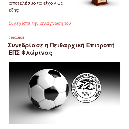
αποτελέσματα είχαν ως
εξής:
“Αποτελέσματα
Συνεχίστε την ανάγνωση του
Αγώνων
Β’
ΔΗΜΟΣΙΕΎΤΗΚΕ
21/09/2023
ΣΤΙΣ
Φάσης
Συνεδρίασε η Πειθαρχική Επιτροπή
Κυπέλλου
ΕΠΣ Φλώρινας
ΕΠΣ
Φλώρινας
23
&
24/9/2023”