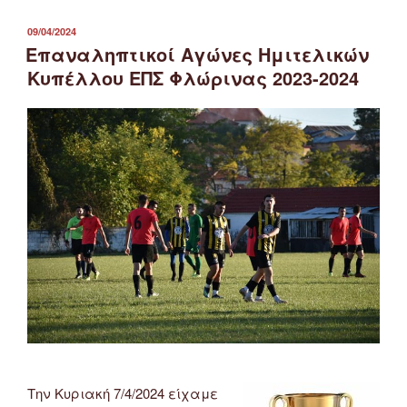
Αγώνων
Β’
ΔΗΜΟΣΙΕΎΤΗΚΕ
09/04/2024
ΣΤΙΣ
Κατηγορίας
Επαναληπτικοί Αγώνες Ημιτελικών
ΕΠΣ
Κυπέλλου ΕΠΣ Φλώρινας 2023-2024
Φλώρινας
13
&
14/4/2024
καθώς
και
Ημιτελικού
Κυπέλλου”
Την Κυριακή 7/4/2024 είχαμε