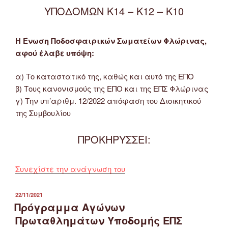
ΥΠΟΔΟΜΩΝ Κ14 – Κ12 – Κ10
Η Ένωση Ποδοσφαιρικών Σωματείων Φλώρινας,
αφού έλαβε υπόψη:
α) Το καταστατικό της, καθώς και αυτό της ΕΠΟ
β) Τους κανονισμούς της ΕΠΟ και της ΕΠΣ Φλώρινας
γ) Την υπ’αριθμ. 12/2022 απόφαση του Διοικητικού
της Συμβουλίου
ΠΡΟΚΗΡΥΣΣΕΙ:
“Προκηρύχθηκαν
Συνεχίστε την ανάγνωση του
τα
Πρωταθλήματα
ΔΗΜΟΣΙΕΎΤΗΚΕ
22/11/2021
ΣΤΙΣ
Υποδομής
Πρόγραμμα Αγώνων
ΕΠΣ
Πρωταθλημάτων Υποδομής ΕΠΣ