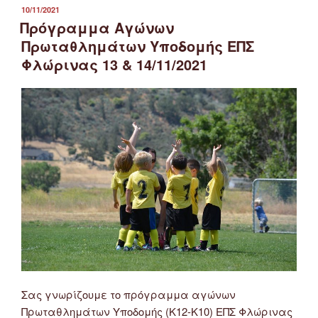
Πρωταθλημάτων
ΔΗΜΟΣΙΕΎΤΗΚΕ
10/11/2021
ΣΤΙΣ
Υποδομής
Πρόγραμμα Αγώνων
ΕΠΣ
Πρωταθλημάτων Υποδομής ΕΠΣ
Φλώρινας
Φλώρινας 13 & 14/11/2021
27
&
28/11/2021”
Σας γνωρίζουμε το πρόγραμμα αγώνων
Πρωταθλημάτων Υποδομής (Κ12-Κ10) ΕΠΣ Φλώρινας