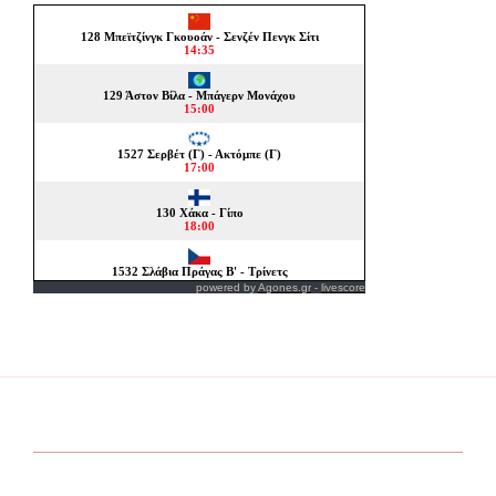
powered by
Agones.gr
-
livescore