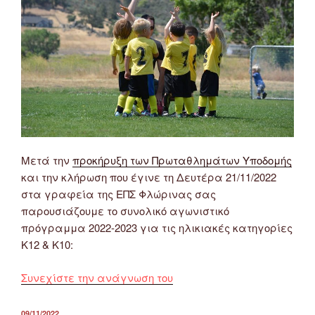
Σαββάτου
3/12/2022”
Μετά την
προκήρυξη των Πρωταθλημάτων Υποδομής
και την κλήρωση που έγινε τη Δευτέρα 21/11/2022
στα γραφεία της ΕΠΣ Φλώρινας σας
παρουσιάζουμε το συνολικό αγωνιστικό
πρόγραμμα 2022-2023 για τις ηλικιακές κατηγορίες
Κ12 & Κ10:
“Συνολικό
Συνεχίστε την ανάγνωση του
Πρόγραμμα
Αγώνων
ΔΗΜΟΣΙΕΎΤΗΚΕ
09/11/2022