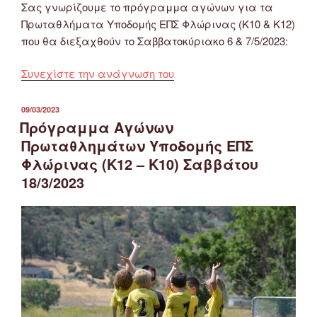
Σας γνωρίζουμε το πρόγραμμα αγώνων για τα
Πρωταθλήματα Υποδομής ΕΠΣ Φλώρινας (Κ10 & Κ12)
που θα διεξαχθούν το Σαββατοκύριακο 6 & 7/5/2023:
“Πρόγραμμα
Συνεχίστε την ανάγνωση του
Αγώνων
Πρωταθλημάτων
ΔΗΜΟΣΙΕΎΤΗΚΕ
09/03/2023
ΣΤΙΣ
Υποδομής
Πρόγραμμα Αγώνων
ΕΠΣ
Πρωταθλημάτων Υποδομής ΕΠΣ
Φλώρινας
Φλώρινας (Κ12 – Κ10) Σαββάτου
(Κ10
18/3/2023
–
Κ12)
Σαββατοκύριακου
6
&
7/5/2023”