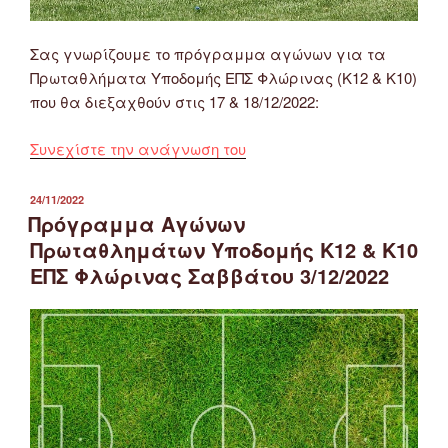
Σας γνωρίζουμε το πρόγραμμα αγώνων για τα
Πρωταθλήματα Υποδομής ΕΠΣ Φλώρινας (Κ12 & Κ10)
που θα διεξαχθούν στις 17 & 18/12/2022:
“Πρόγραμμα
Συνεχίστε την ανάγνωση του
Αγώνων
Πρωταθλημάτων
ΔΗΜΟΣΙΕΎΤΗΚΕ
24/11/2022
ΣΤΙΣ
Υποδομής
Πρόγραμμα Αγώνων
ΕΠΣ
Πρωταθλημάτων Υποδομής Κ12 & Κ10
Φλώρινας
ΕΠΣ Φλώρινας Σαββάτου 3/12/2022
(Κ12-
Κ10)
17
&
18/12/2022”