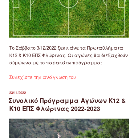
Το Σάββατο 3/12/2022 ξεκινάνε τα Πρωταθλήματα
Κ12 & Κ10 ΕΠΣ Φλώρινας. Οι αγώνες θα διεξαχθούν
σύμφωνα με το παρακάτω πρόγραμμα:
“Πρόγραμμα
Συνεχίστε την ανάγνωση του
Αγώνων
Πρωταθλημάτων
ΔΗΜΟΣΙΕΎΤΗΚΕ
23/11/2022
ΣΤΙΣ
Υποδομής
Συνολικό Πρόγραμμα Αγώνων Κ12 &
Κ12
Κ10 ΕΠΣ Φλώρινας 2022-2023
&
Κ10
ΕΠΣ
Φλώρινας