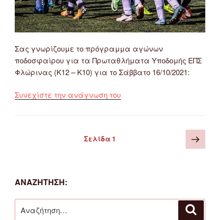
Σας γνωρίζουμε το πρόγραμμα αγώνων
ποδοσφαίρου για τα Πρωταθλήματα Υποδομής ΕΠΣ
Φλώρινας (Κ12 – Κ10) για το Σάββατο 16/10/2021:
“Πρόγραμμα
Συνεχίστε την ανάγνωση του
Αγώνων
Πρωταθλημάτων
Υποδομής
Σελιδοποίηση
Επό
Σελίδα
1
(Κ12
άρθρων
σελ
–
Κ10)
ΕΠΣ
ΑΝΑΖΉΤΗΣΗ:
Φλώρινας
16/10/2021”
Αναζήτηση
Αναζή
για: