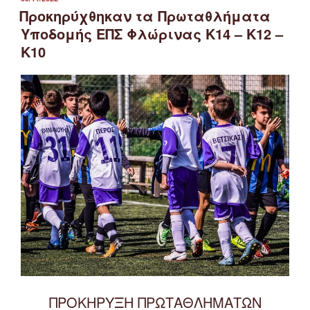
ΣΤΙΣ
Κ12
Προκηρύχθηκαν τα Πρωταθλήματα
&
Υποδομής ΕΠΣ Φλώρινας Κ14 – Κ12 –
Κ10
Κ10
ΕΠΣ
Φλώρινας
2022-
2023”
ΠΡΟΚΗΡΥΞΗ ΠΡΩΤΑΘΛΗΜΑΤΩΝ