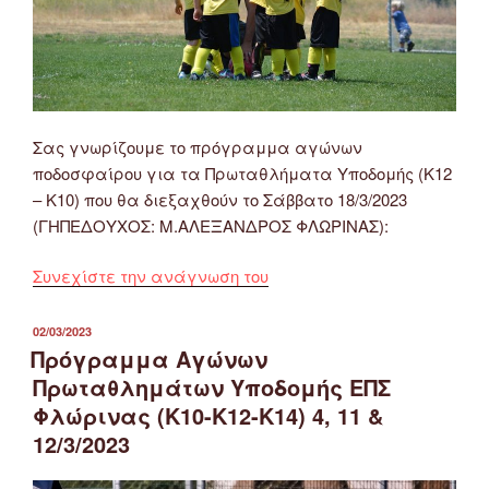
Σας γνωρίζουμε το πρόγραμμα αγώνων
ποδοσφαίρου για τα Πρωταθλήματα Υποδομής (Κ12
– Κ10) που θα διεξαχθούν το Σάββατο 18/3/2023
(ΓΗΠΕΔΟΥΧΟΣ: Μ.ΑΛΕΞΑΝΔΡΟΣ ΦΛΩΡΙΝΑΣ):
“Πρόγραμμα
Συνεχίστε την ανάγνωση του
Αγώνων
Πρωταθλημάτων
ΔΗΜΟΣΙΕΎΤΗΚΕ
02/03/2023
ΣΤΙΣ
Υποδομής
Πρόγραμμα Αγώνων
ΕΠΣ
Πρωταθλημάτων Υποδομής ΕΠΣ
Φλώρινας
Φλώρινας (Κ10-Κ12-Κ14) 4, 11 &
(Κ12
12/3/2023
–
Κ10)