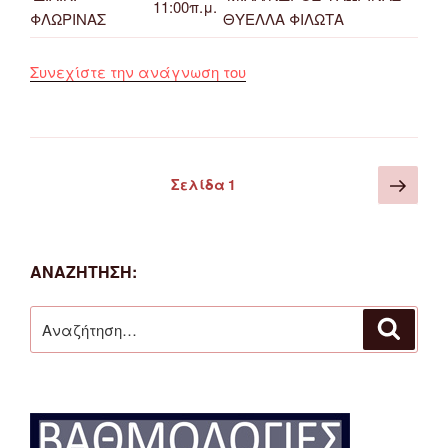
11:00π.μ.
ΦΛΩΡΙΝΑΣ
ΘΥΕΛΛΑ ΦΙΛΩΤΑ
“Πρόγραμμα
Συνεχίστε την ανάγνωση του
αγώνων
ποδοσφαίρου
ΕΠΣ
Φλώρινας
Σελιδοποίηση
Επό
Σελίδα
1
(Παιδικό,
άρθρων
σελ
Προπαιδικό,
Τζούνιορ,
Προτζούνιορ)”
ΑΝΑΖΉΤΗΣΗ:
Αναζήτηση
Αναζή
για: