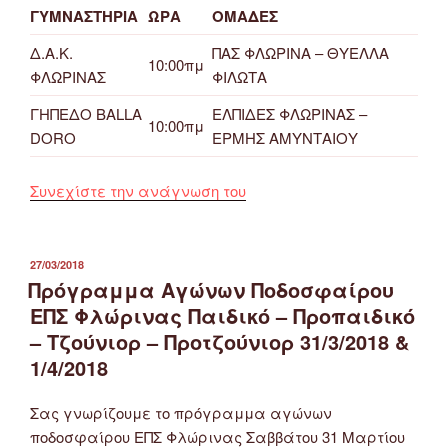
ΓΥΜΝΑΣΤΗΡΙΑ
ΩΡΑ
ΟΜΑΔΕΣ
Δ.Α.Κ.
ΠΑΣ ΦΛΩΡΙΝΑ – ΘΥΕΛΛΑ
10:00πμ
ΦΛΩΡΙΝΑΣ
ΦΙΛΩΤΑ
ΓΗΠΕΔΟ BALLA
ΕΛΠΙΔΕΣ ΦΛΩΡΙΝΑΣ –
10:00πμ
DORO
ΕΡΜΗΣ ΑΜΥΝΤΑΙΟΥ
“Πρόγραμμα
Συνεχίστε την ανάγνωση του
Αγώνων
Ποδοσφαίρου
ΕΠΣ
ΔΗΜΟΣΙΕΎΤΗΚΕ
27/03/2018
ΣΤΙΣ
Πρόγραμμα Αγώνων Ποδοσφαίρου
Φλώρινας
3
ΕΠΣ Φλώρινας Παιδικό – Προπαιδικό
&
– Τζούνιορ – Προτζούνιορ 31/3/2018 &
4/4/2018
1/4/2018
Παιδικό
–
Σας γνωρίζουμε το πρόγραμμα αγώνων
Προπαιδικό
ποδοσφαίρου ΕΠΣ Φλώρινας Σαββάτου 31 Μαρτίου