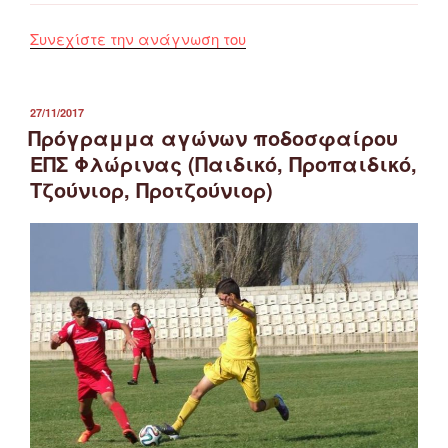
“Πρόγραμμα
Συνεχίστε την ανάγνωση του
Αγώνων
Ποδοσφαίρου
9
ΔΗΜΟΣΙΕΎΤΗΚΕ
27/11/2017
ΣΤΙΣ
Πρόγραμμα αγώνων ποδοσφαίρου
&
10/12/2017
ΕΠΣ Φλώρινας (Παιδικό, Προπαιδικό,
(Παιδικό,
Τζούνιορ, Προτζούνιορ)
Προπαιδικό,
Τζούνιορ,
Προτζούνιορ)”