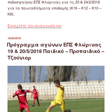
ποδοσφαίρου ΕΠΣ Φλώρινας για τις 23 & 24/2/2019
για τα πρωταθλήματα υποδομής (Κ16 – Κ12 – Κ10 –
Κ8):
“Πρόγραμμα
Συνεχίστε την ανάγνωση του
αγώνων
ποδοσφαίρου
ΔΗΜΟΣΙΕΎΤΗΚΕ
16/05/2018
ΣΤΙΣ
ΕΠΣ
Πρόγραμμα αγώνων ΕΠΣ Φλώρινας
Φλώρινας
19 & 20/5/2018 Παιδικό – Προπαιδικό –
23
Τζούνιορ
&
24/2/2019
(Κ16
–
Κ12
–
Κ10
–
Κ8)”