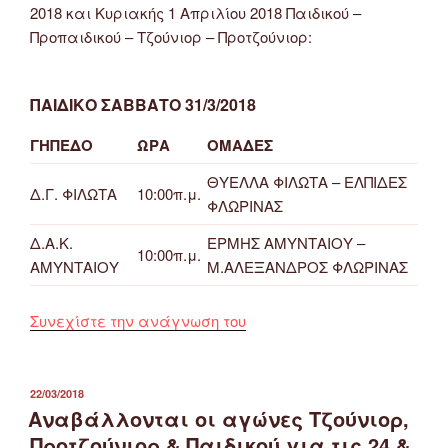
–
2018 και Κυριακής 1 Απριλίου 2018 Παιδικού –
Τζούνιορ
Προπαιδικού – Τζούνιορ – Προτζούνιορ:
–
Προτζούνιορ”
ΠΑΙΔΙΚΟ ΣΑΒΒΑΤΟ 31/3/2018
ΓΗΠΕΔΟ
ΩΡΑ
ΟΜΑΔΕΣ
ΘΥΕΛΛΑ ΦΙΛΩΤΑ – ΕΛΠΙΔΕΣ
Δ.Γ. ΦΙΛΩΤΑ
10:00π.μ.
ΦΛΩΡΙΝΑΣ
Δ.Α.Κ.
ΕΡΜΗΣ ΑΜΥΝΤΑΙΟΥ –
10:00π.μ.
ΑΜΥΝΤΑΙΟΥ
Μ.ΑΛΕΞΑΝΔΡΟΣ ΦΛΩΡΙΝΑΣ
“Πρόγραμμα
Συνεχίστε την ανάγνωση του
Αγώνων
Ποδοσφαίρου
ΕΠΣ
ΔΗΜΟΣΙΕΎΤΗΚΕ
22/03/2018
ΣΤΙΣ
Αναβάλλονται οι αγώνες Τζούνιορ,
Φλώρινας
Παιδικό
Προτζούνιορ & Παιδικού για τις 24 &