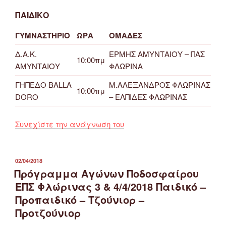
ΠΑΙΔΙΚΟ
ΓΥΜΝΑΣΤΗΡΙΟ
ΩΡΑ
ΟΜΑΔΕΣ
Δ.Α.Κ.
ΕΡΜΗΣ ΑΜΥΝΤΑΙΟΥ – ΠΑΣ
10:00πμ
ΑΜΥΝΤΑΙΟΥ
ΦΛΩΡΙΝΑ
ΓΗΠΕΔΟ BALLA
Μ.ΑΛΕΞΑΝΔΡΟΣ ΦΛΩΡΙΝΑΣ
10:00πμ
DORO
– ΕΛΠΙΔΕΣ ΦΛΩΡΙΝΑΣ
“Πρόγραμμα
Συνεχίστε την ανάγνωση του
Αγώνων
ΕΠΣ
Φλώρινας
ΔΗΜΟΣΙΕΎΤΗΚΕ
02/04/2018
ΣΤΙΣ
Πρόγραμμα Αγώνων Ποδοσφαίρου
14
&
ΕΠΣ Φλώρινας 3 & 4/4/2018 Παιδικό –
15/4/2018
Προπαιδικό – Τζούνιορ –
Παιδικό-
Προτζούνιορ
Προπαιδικό-