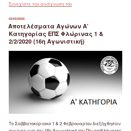
“Αποτελέσματα
Συνεχίστε την ανάγνωση του
Αγώνων
Β’
ΔΗΜΟΣΙΕΎΤΗΚΕ
02/02/2020
ΣΤΙΣ
Κατηγορίας
Αποτελέσματα Αγώνων Α’
ΕΠΣ
Κατηγορίας ΕΠΣ Φλώρινας 1 &
Φλώρινας
2/2/2020 (16η Αγωνιστική)
15
&
16/2/2020
(17η
Αγωνιστική)”
Το Σαββατοκύριακο 1 & 2 Φεβρουαρίου διεξήχθησαν
αγώνες για την 16η Αγωνιστική του Πρωταθλήματος