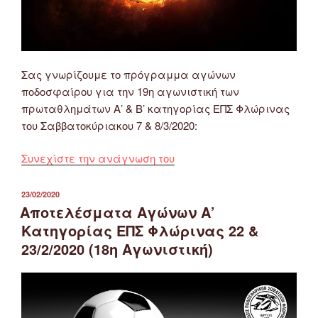
Σας γνωρίζουμε το πρόγραμμα αγώνων
ποδοσφαίρου για την 19η αγωνιστική των
πρωταθλημάτων Α’ & Β’ κατηγορίας ΕΠΣ Φλώρινας
του Σαββατοκύριακου 7 & 8/3/2020:
“Πρόγραμμα
Συνεχίστε την ανάγνωση του
Αγώνων
Ποδοσφαίρου
ΔΗΜΟΣΙΕΎΤΗΚΕ
23/02/2020
ΣΤΙΣ
Α’
Αποτελέσματα Αγώνων Α’
&
Κατηγορίας ΕΠΣ Φλώρινας 22 &
Β’
23/2/2020 (18η Αγωνιστική)
Κατηγορίας
ΕΠΣ
Φλώρινας
7