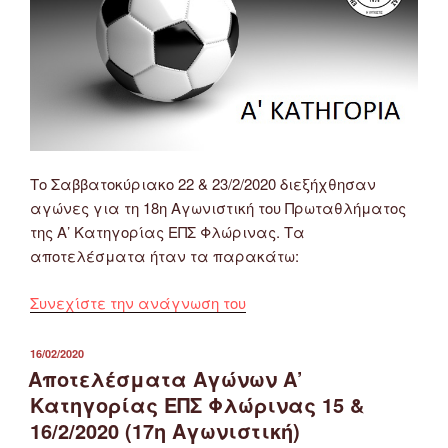
&
8/3/2020
(19η
Αγωνιστική)”
Το Σαββατοκύριακο 22 & 23/2/2020 διεξήχθησαν
αγώνες για τη 18η Αγωνιστική του Πρωταθλήματος
της Α’ Κατηγορίας ΕΠΣ Φλώρινας. Τα
αποτελέσματα ήταν τα παρακάτω:
“Αποτελέσματα
Συνεχίστε την ανάγνωση του
Αγώνων
Α’
ΔΗΜΟΣΙΕΎΤΗΚΕ
16/02/2020
ΣΤΙΣ
Κατηγορίας
Αποτελέσματα Αγώνων Α’
ΕΠΣ
Κατηγορίας ΕΠΣ Φλώρινας 15 &
Φλώρινας
16/2/2020 (17η Αγωνιστική)
22