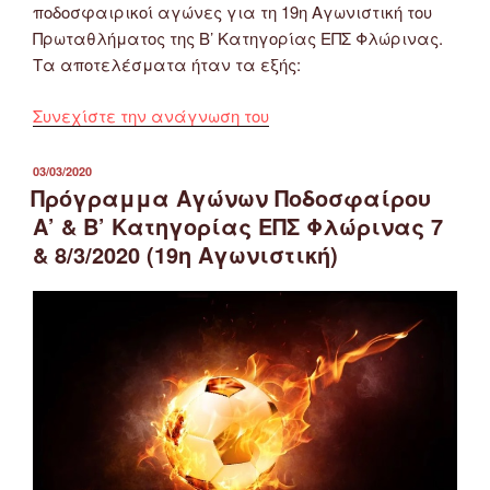
ποδοσφαιρικοί αγώνες για τη 19η Αγωνιστική του
Πρωταθλήματος της Β’ Κατηγορίας ΕΠΣ Φλώρινας.
Τα αποτελέσματα ήταν τα εξής:
“Αποτελέσματα
Συνεχίστε την ανάγνωση του
Αγώνων
Β’
ΔΗΜΟΣΙΕΎΤΗΚΕ
03/03/2020
ΣΤΙΣ
Κατηγορίας
Πρόγραμμα Αγώνων Ποδοσφαίρου
ΕΠΣ
Α’ & Β’ Κατηγορίας ΕΠΣ Φλώρινας 7
Φλώρινας
& 8/3/2020 (19η Αγωνιστική)
7
&
8/3/2020
(19η
Αγωνιστική)”