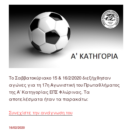
&
23/2/2020
(18η
Αγωνιστική)”
Το Σαββατοκύριακο 15 & 16/2/2020 διεξήχθησαν
αγώνες για τη 17η Αγωνιστική του Πρωταθλήματος
της Α’ Κατηγορίας ΕΠΣ Φλώρινας. Τα
αποτελέσματα ήταν τα παρακάτω:
“Αποτελέσματα
Συνεχίστε την ανάγνωση του
Αγώνων
Α’
ΔΗΜΟΣΙΕΎΤΗΚΕ
16/02/2020