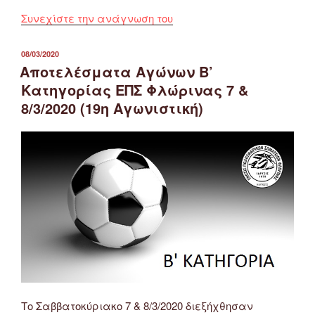
“Αποτελέσματα
Συνεχίστε την ανάγνωση του
Αγώνων
Α’
ΔΗΜΟΣΙΕΎΤΗΚΕ
08/03/2020
ΣΤΙΣ
Κατηγορίας
Αποτελέσματα Αγώνων Β’
ΕΠΣ
Κατηγορίας ΕΠΣ Φλώρινας 7 &
Φλώρινας
8/3/2020 (19η Αγωνιστική)
7
&
8/3/2020
(19η
Αγωνιστική)”
Το Σαββατοκύριακο 7 & 8/3/2020 διεξήχθησαν