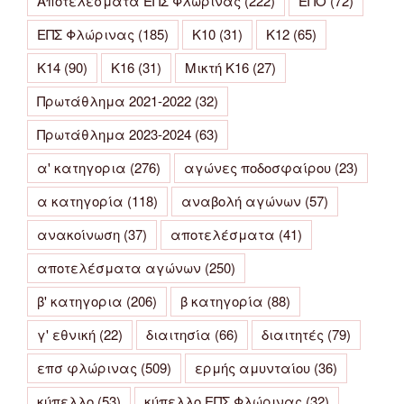
Αποτελέσματα ΕΠΣ Φλώρινας
(222)
ΕΠΟ
(72)
ΕΠΣ Φλώρινας
(185)
Κ10
(31)
Κ12
(65)
Κ14
(90)
Κ16
(31)
Μικτή Κ16
(27)
Πρωτάθλημα 2021-2022
(32)
Πρωτάθλημα 2023-2024
(63)
α' κατηγορια
(276)
αγώνες ποδοσφαίρου
(23)
α κατηγορία
(118)
αναβολή αγώνων
(57)
ανακοίνωση
(37)
αποτελέσματα
(41)
αποτελέσματα αγώνων
(250)
β' κατηγορια
(206)
β κατηγορία
(88)
γ' εθνική
(22)
διαιτησία
(66)
διαιτητές
(79)
επσ φλώρινας
(509)
ερμής αμυνταίου
(36)
κύπελλο
(53)
κύπελλο ΕΠΣ Φλώρινας
(32)