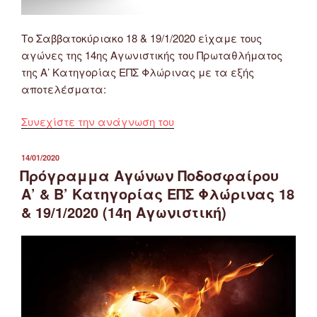
Το Σαββατοκύριακο 18 & 19/1/2020 είχαμε τους
αγώνες της 14ης Αγωνιστικής του Πρωταθλήματος
της Α’ Κατηγορίας ΕΠΣ Φλώρινας με τα εξής
αποτελέσματα:
“Αποτελέσματα
Συνεχίστε την ανάγνωση του
Αγώνων
Α’
ΔΗΜΟΣΙΕΎΤΗΚΕ
14/01/2020
ΣΤΙΣ
Κατηγορίας
Πρόγραμμα Αγώνων Ποδοσφαίρου
ΕΠΣ
Α’ & Β’ Κατηγορίας ΕΠΣ Φλώρινας 18
Φλώρινας
& 19/1/2020 (14η Αγωνιστική)
18
&
19/1/2020
(14η
Αγωνιστική)”