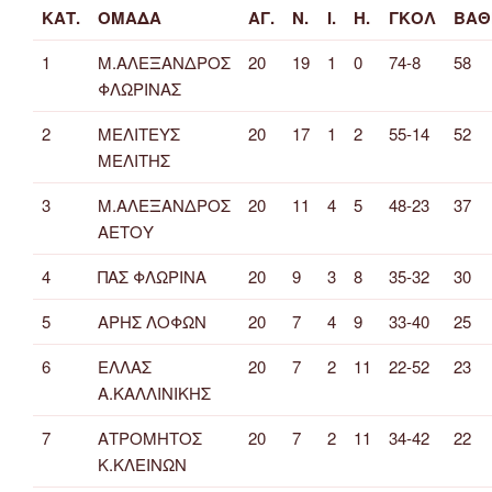
ΚΑΤ.
ΟΜΑΔΑ
ΑΓ.
Ν.
Ι.
Η.
ΓΚΟΛ
ΒΑΘ
1
Μ.ΑΛΕΞΑΝΔΡΟΣ
20
19
1
0
74-8
58
ΦΛΩΡΙΝΑΣ
2
ΜΕΛΙΤΕΥΣ
20
17
1
2
55-14
52
ΜΕΛΙΤΗΣ
3
Μ.ΑΛΕΞΑΝΔΡΟΣ
20
11
4
5
48-23
37
ΑΕΤΟΥ
4
ΠΑΣ ΦΛΩΡΙΝΑ
20
9
3
8
35-32
30
5
ΑΡΗΣ ΛΟΦΩΝ
20
7
4
9
33-40
25
6
ΕΛΛΑΣ
20
7
2
11
22-52
23
Α.ΚΑΛΛΙΝΙΚΗΣ
7
ΑΤΡΟΜΗΤΟΣ
20
7
2
11
34-42
22
Κ.ΚΛΕΙΝΩΝ