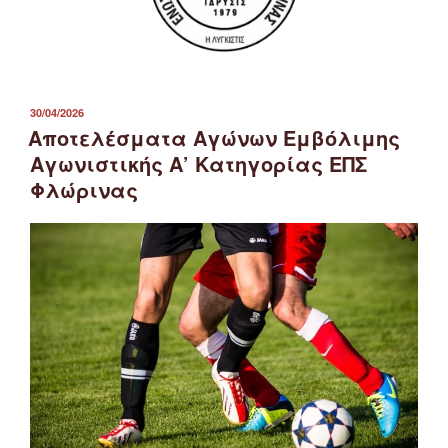
ΔΗΜΟΣΙΕΎΤΗΚΕ
30/04/2026
ΣΤΙΣ
Αποτελέσματα Αγώνων Εμβόλιμης
Αγωνιστικής Α’ Κατηγορίας ΕΠΣ
Φλώρινας