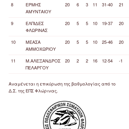
8
ΕΡΜΗΣ
20
6
3
11
31-40
21
ΑΜΥΝΤΑΙΟΥ
9
ΕΛΠΙΔΕΣ
20
5
5
10
19-37
20
ΦΛΩΡΙΝΑΣ
10
ΜΕΑΣΑ
20
5
5
10
25-46
20
ΑΜΜΟΧΩΡΙΟΥ
11
Μ.ΑΛΕΞΑΝΔΡΟΣ
20
2
2
16
12-54
-1
ΠΕΛΑΡΓΟΥ
Αναμένεται η επικύρωση της βαθμολογίας από το
Δ.Σ. της ΕΠΣ Φλώρινας.