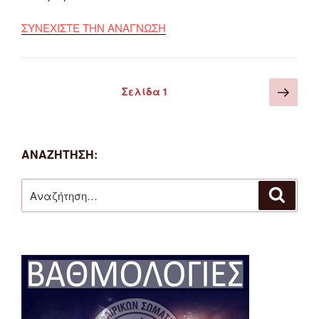
ΣΥΝΕΧΙΣΤΕ ΤΗΝ ΑΝΑΓΝΩΣΗ
Σελιδοποίηση
Επό
Σελίδα
1
άρθρων
σελ
ΑΝΑΖΉΤΗΣΗ:
Αναζήτηση
Αναζή
για: