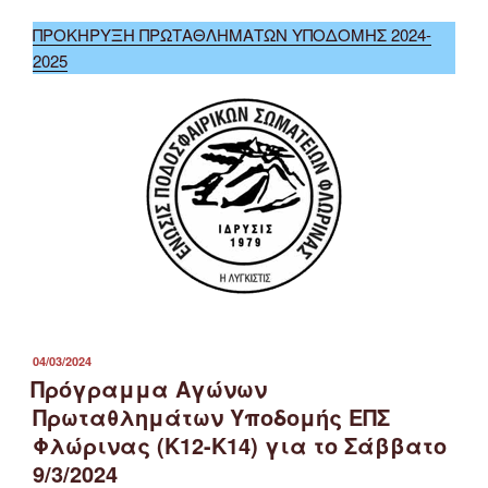
ΠΡΟΚΗΡΥΞΗ ΠΡΩΤΑΘΛΗΜΑΤΩΝ ΥΠΟΔΟΜΗΣ 2024-
2025
ΔΗΜΟΣΙΕΎΤΗΚΕ
04/03/2024
ΣΤΙΣ
Πρόγραμμα Αγώνων
Πρωταθλημάτων Υποδομής ΕΠΣ
Φλώρινας (Κ12-Κ14) για το Σάββατο
9/3/2024