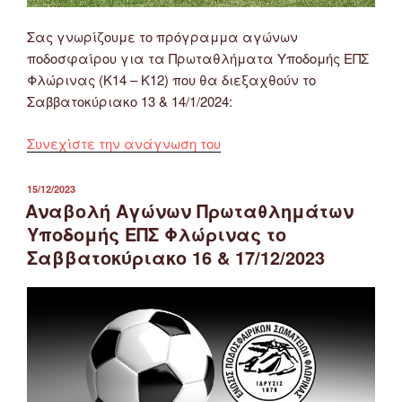
Σας γνωρίζουμε το πρόγραμμα αγώνων
ποδοσφαίρου για τα Πρωταθλήματα Υποδομής ΕΠΣ
Φλώρινας (Κ14 – Κ12) που θα διεξαχθούν το
Σαββατοκύριακο 13 & 14/1/2024:
“Πρόγραμμα
Συνεχίστε την ανάγνωση του
Αγώνων
Πρωταθλημάτων
ΔΗΜΟΣΙΕΎΤΗΚΕ
15/12/2023
ΣΤΙΣ
Υποδομής
Αναβολή Αγώνων Πρωταθλημάτων
(Κ14
Υποδομής ΕΠΣ Φλώρινας το
–
Σαββατοκύριακο 16 & 17/12/2023
Κ12)
ΕΠΣ
Φλώρινας
13
&
14/1/2024”