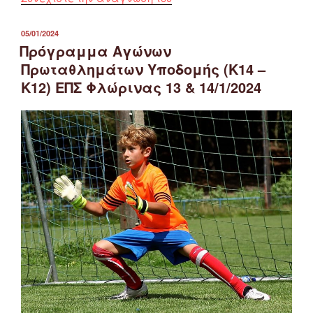
Αγώνων
Πρωταθλημάτων
ΔΗΜΟΣΙΕΎΤΗΚΕ
05/01/2024
ΣΤΙΣ
Υποδομής
Πρόγραμμα Αγώνων
ΕΠΣ
Πρωταθλημάτων Υποδομής (Κ14 –
Φλώρινας
Κ12) ΕΠΣ Φλώρινας 13 & 14/1/2024
(Κ12-
Κ14)
για
το
Σάββατο
9/3/2024”