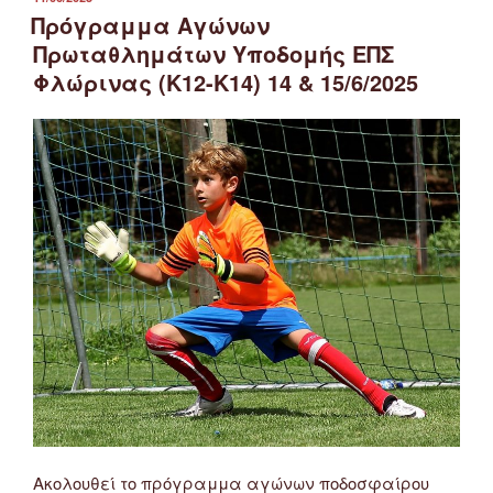
ΣΤΙΣ
Πρόγραμμα Αγώνων
Πρωταθλημάτων Υποδομής ΕΠΣ
Φλώρινας (Κ12-Κ14) 14 & 15/6/2025
Ακολουθεί το πρόγραμμα αγώνων ποδοσφαίρου