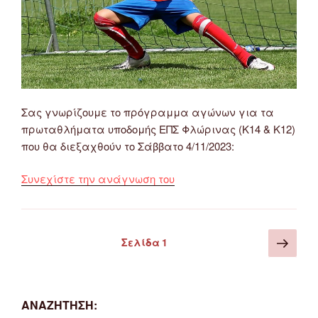
Σας γνωρίζουμε το πρόγραμμα αγώνων για τα
πρωταθλήματα υποδομής ΕΠΣ Φλώρινας (Κ14 & Κ12)
που θα διεξαχθούν το Σάββατο 4/11/2023:
“Πρόγραμμα
Συνεχίστε την ανάγνωση του
Αγώνων
Πρωταθλημάτων
Υποδομής
Σελιδοποίηση
Επό
Σελίδα
1
ΕΠΣ
άρθρων
σελ
Φλώρινας
(Κ14
&
ΑΝΑΖΉΤΗΣΗ:
Κ12)