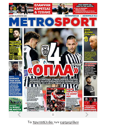
Τα
πρωτοσέλιδα
των
εφημερίδων