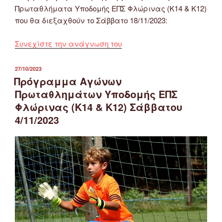
Πρωταθλήματα Υποδομής ΕΠΣ Φλώρινας (Κ14 & Κ12)
που θα διεξαχθούν το Σάββατο 18/11/2023:
“Πρόγραμμα
Συνεχίστε την ανάγνωση του
Αγώνων
Πρωταθλημάτων
ΔΗΜΟΣΙΕΎΤΗΚΕ
27/10/2023
ΣΤΙΣ
Υποδομής
Πρόγραμμα Αγώνων
ΕΠΣ
Πρωταθλημάτων Υποδομής ΕΠΣ
Φλώρινας
Φλώρινας (Κ14 & Κ12) Σάββατου
(Κ14
4/11/2023
&
Κ12)
Σαββάτου
18/11/2023”