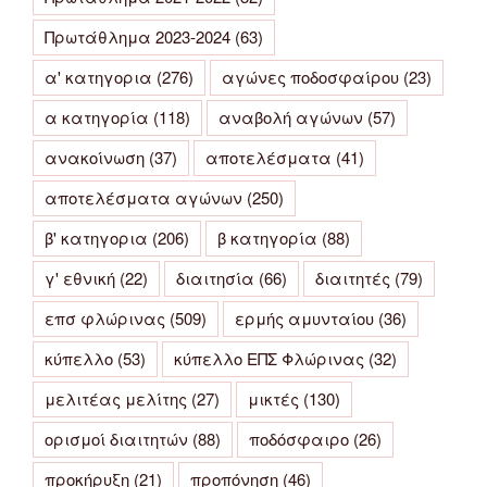
Πρωτάθλημα 2023-2024
(63)
α' κατηγορια
(276)
αγώνες ποδοσφαίρου
(23)
α κατηγορία
(118)
αναβολή αγώνων
(57)
ανακοίνωση
(37)
αποτελέσματα
(41)
αποτελέσματα αγώνων
(250)
β' κατηγορια
(206)
β κατηγορία
(88)
γ' εθνική
(22)
διαιτησία
(66)
διαιτητές
(79)
επσ φλώρινας
(509)
ερμής αμυνταίου
(36)
κύπελλο
(53)
κύπελλο ΕΠΣ Φλώρινας
(32)
μελιτέας μελίτης
(27)
μικτές
(130)
ορισμοί διαιτητών
(88)
ποδόσφαιρο
(26)
προκήρυξη
(21)
προπόνηση
(46)