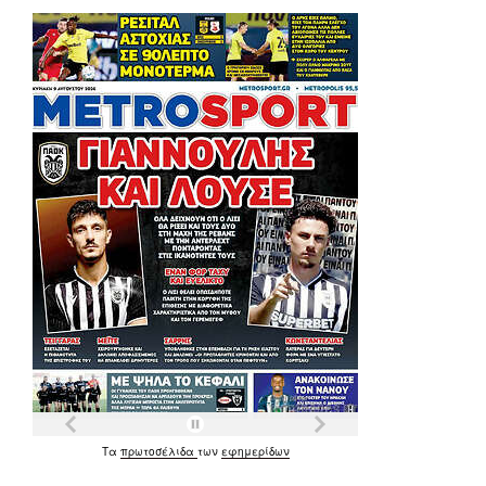
Τα
πρωτοσέλιδα
των
εφημερίδων