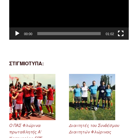
00:00
01:02
ΣΤΙΓΜΙΟΤΥΠΑ:
Ο ΠΑΣ Φλώρινα
Διαιτητές του Συνδέσμου
πρωταθλητής Α’
Διαιτητών Φλώρινας