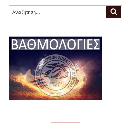
Αναζήτηση
Αναζή
για: