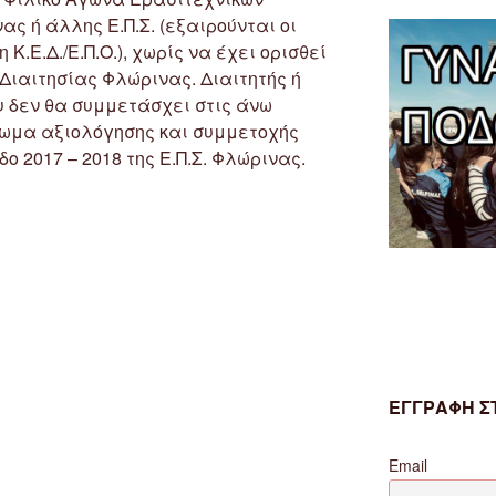
ας ή άλλης Ε.Π.Σ. (εξαιρούνται οι
Κ.Ε.Δ./Ε.Π.Ο.), χωρίς να έχει ορισθεί
Διαιτησίας Φλώρινας. Διαιτητής ή
υ δεν θα συμμετάσχει στις άνω
ίωμα αξιολόγησης και συμμετοχής
ο 2017 – 2018 της Ε.Π.Σ. Φλώρινας.
ΕΓΓΡΑΦΗ ΣΤ
Email