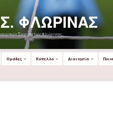
.Σ. ΦΛΏΡΙΝΑΣ
φαιρικών Σωματείων Φλώρινας
Ομάδες
Κύπελλο
Διαιτησία
Ποιν