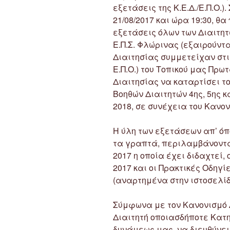
εξετάσεις της Κ.Ε.Δ./Ε.Π.Ο.)
21/08/2017 και ώρα 19:30, θ
εξετάσεις όλων των Διαιτητ
Ε.Π.Σ. Φλώρινας (εξαιρούντ
Διαιτησίας συμμετείχαν στι
Ε.Π.Ο.) του Τοπικού μας Πρ
Διαιτησίας να καταρτίσει το
Βοηθών Διαιτητών 4ης, 5ης κ
2018, σε συνέχεια του Κανον
Η ύλη των εξετάσεων απ’ όπ
τα γραπτά, περιλαμβάνοντα
2017 η οποία έχει διδαχτεί,
2017 και οι Πρακτικές Οδηγ
(αναρτημένα στην ιστοσελίδ
Σύμφωνα με τον Κανονισμό 
Διαιτητή οποιασδήποτε Κατη
δυνάμεως μας, να διευθύνε