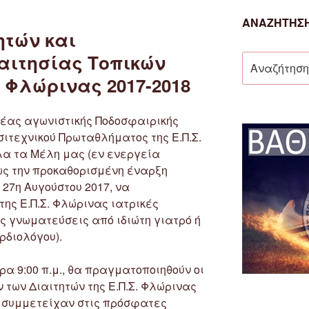
ΑΝΑΖΉΤΗΣΗ
ητών και
αιτησίας Τοπικών
Αναζήτηση
για:
Φλώρινας 2017-2018
νέας αγωνιστικής Ποδοσφαιρικής
σιτεχνικού Πρωταθλήματος της Ε.Π.Σ.
α τα Μέλη μας (εν ενεργεία
ως την προκαθορισμένη έναρξη
– 27η Αυγούστου 2017, να
ης Ε.Π.Σ. Φλώρινας ιατρικές
ες γνωματεύσεις από ιδιώτη γιατρό ή
ρδιολόγου).
ώρα 9:00 π.μ., θα πραγματοποιηθούν οι
 των Διαιτητών της Ε.Π.Σ. Φλώρινας
ς συμμετείχαν στις πρόσφατες