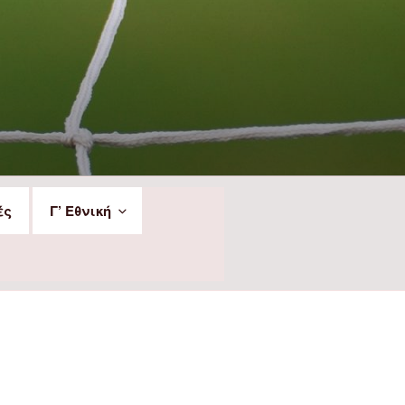
ές
Γ’ Εθνική