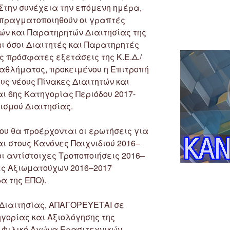
. Στην συνέχεια την επόμενη ημέρα,
α πραγματοποιηθούν οι γραπτές
ών και Παρατηρητών Διαιτησίας της
αι όσοι Διαιτητές και Παρατηρητές
ς πρόσφατες εξετάσεις της Κ.Ε.Δ./
ωταθλήματος, προκειμένου η Επιτροπή
υς νέους Πίνακες Διαιτητών και
αι 6ης Κατηγορίας Περιόδου 2017-
ισμού Διαιτησίας.
ου θα προέρχονται οι ερωτήσεις για
ι στους Κανόνες Παιχνιδιού 2016–
 οι αντίστοιχες Τροποποιήσεις 2016–
ίες Αξιωματούχων 2016–2017
α της ΕΠΟ).
Διαιτησίας, ΑΠΑΓΟΡΕΥΕΤΑΙ σε
γορίας και Αξιολόγησης της
ι Φιλικό Αγώνα Ερασιτεχνικών