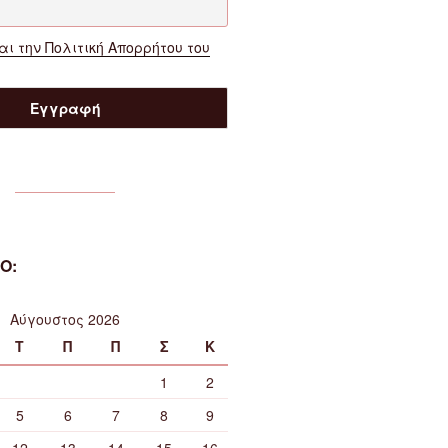
ι την Πολιτική Απορρήτου του
Ο:
Αύγουστος 2026
Τ
Π
Π
Σ
Κ
1
2
5
6
7
8
9
12
13
14
15
16