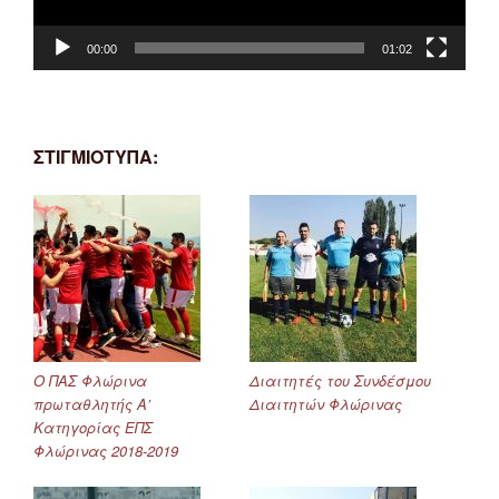
00:00
01:02
ΣΤΙΓΜΙΟΤΥΠΑ:
Ο ΠΑΣ Φλώρινα
Διαιτητές του Συνδέσμου
πρωταθλητής Α’
Διαιτητών Φλώρινας
Κατηγορίας ΕΠΣ
Φλώρινας 2018-2019