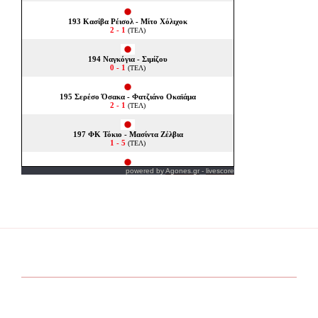
powered by
Agones.gr
-
livescore