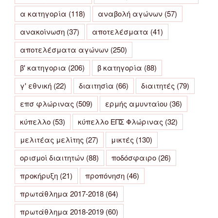
α κατηγορία
(118)
αναβολή αγώνων
(57)
ανακοίνωση
(37)
αποτελέσματα
(41)
αποτελέσματα αγώνων
(250)
β' κατηγορια
(206)
β κατηγορία
(88)
γ' εθνική
(22)
διαιτησία
(66)
διαιτητές
(79)
επσ φλώρινας
(509)
ερμής αμυνταίου
(36)
κύπελλο
(53)
κύπελλο ΕΠΣ Φλώρινας
(32)
μελιτέας μελίτης
(27)
μικτές
(130)
ορισμοί διαιτητών
(88)
ποδόσφαιρο
(26)
προκήρυξη
(21)
προπόνηση
(46)
πρωτάθλημα 2017-2018
(64)
πρωτάθλημα 2018-2019
(60)