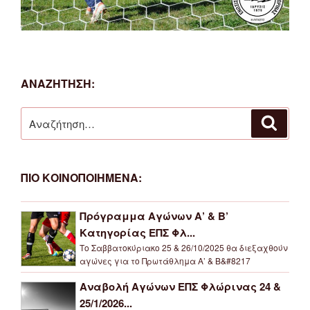
ΑΝΑΖΗΤΗΣΗ:
Αναζήτηση
Αναζή
για:
ΠΙΟ ΚΟΙΝΟΠΟΙΗΜΕΝΑ:
Πρόγραμμα Αγώνων Α’ & Β’
Κατηγορίας ΕΠΣ Φλ...
Το Σαββατοκύριακο 25 & 26/10/2025 θα διεξαχθούν
αγώνες για το Πρωτάθλημα Α’ & Β&#8217
Αναβολή Αγώνων ΕΠΣ Φλώρινας 24 &
25/1/2026...